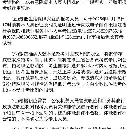
考资格的，或有意隐瞒本人真实情况的，一经查实，即取消报
考或录用资格。
(五)最低生活保障家庭的报考人员，可于2025年11月15日
17时前将本人身份证及相关证明通过传真或电子邮件报浙江省
社会保险和就业服务中心人事考试院(电话:0571-88396765,传
真:0571-88396652,邮箱:zjks01@126.com)，经审核后免除其考
试费。
(六)缴费确认人数不足招考计划数3倍的职位，将酌情核
减或取消招考计划，此类计划将在浙江省公务员考试录用网公
布。招考职位取消的，考生自接到通知起24小时内可改报其他
职位。因考生自身原因，无法正常联络或接到通知后逾期未改
报的，视作放弃改报权，退还考试费。专设残疾人招录职位和
部分特殊职位可视情适当降低开考比例，面向少数民族招考的
职位不受开考比例的限制。
(七)根据职位需要，公安机关人民警察职位和部分其他行
政执法职位将对报考人员有关体能情况进行测评，体能测评三
个项目中有一项不达标的，视为体能测评不合格。体能测评不
合格的，不得确定为拟录用人员。