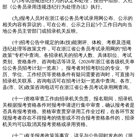
(八)考试违规违纪行为的认定和处理，按照中组部、人社
部《公务员录用违规违纪行为处理办法》执行。
(九)报考人员对在浙江省公务员考试录用网公布、公示的
相关内容有异议的，可在公布、公示之日起5个工作日内向当
地公务员主管部门或招录机关反映。
(十)招考公告中规定的体(技)能测评、体检、考察及违规
违纪处理等政策文件，可在浙江省公务员考试录用网的“招考
政策”专栏中查询。各招录机关的招考人数、具体职位、考试
类别、资格条件、咨询电话等详见《2026年浙江省各级机关单
位公务员招考计划一览表》。报考者对招考职位的专业、学
历、学位、工作经历等资格条件有疑问需要咨询时，可直接与
招录机关联系，咨询电话可在招考计划一览表中查询。各市、
县(市、区)政策咨询电话可在浙江省公务员考试录用网查询。
(十一)资格审查工作由招录机关负责。报名期间，招录机
关根据报考资格条件对报考申请进行集中审查，确认报考者是
否具有报考资格。资格审查贯穿录用工作全过程，在各环节发
现报考者存在不得报考的情形或不符合报考资格条件的，招录
机关均可以取消其报考资格或录用资格。
(十二)有关报考政策等事宜，详见与公告同时发布的《浙