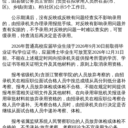
位，由县级公务员主管部门负责在拟录用人员所在县(市、
区)、乡镇(街道)、村(社区)公示5个工作日。
公示期满后，没有反映或反映有问题经查实不影响录用
的，由招录机关办理录用报批手续。对反映有影响录用问题并
查有实据的，不予录用;对反映的问题一时难以查实的，可暂
缓录用，待查清后再决定是否录用。
2026年普通高校应届毕业生须于2026年9月30日前取得毕
业证书(学位证书)，应届博士毕业生可放宽至2026年12月31日
前。不能在上述规定时间向招录机关提供报考所需的学历、学
位证书等相关证明文件及其他材料的，原则上取消录用资格。
报考省级机关(含浙江警察学院)的人员放弃考察的，由招
录机关在相应职位面试合格人员中按总成绩从高分到低分递补
考察。报考人员放弃体检或体检不合格、不能在规定时间提供
报考所需相关证明文件及其他材料、在向录用审批机关报送录
用审批材料前放弃录用资格的，由招录机关在相应职位考察合
格人员中递补。无考察合格人员时，由招录机关自行决定是否
继续从面试合格人员中递补考察、体检。
报考省属监狱系统人民警察职位的人员放弃体检或体检不
合格的，不予递补;放弃考察、考察结论为不宜录用为公务