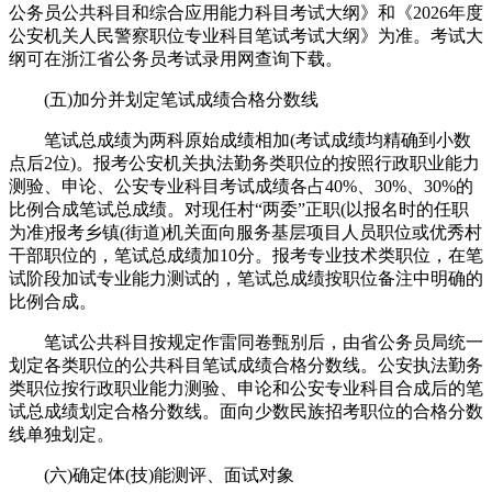
公务员公共科目和综合应用能力科目考试大纲》和《2026年度
公安机关人民警察职位专业科目笔试考试大纲》为准。考试大
纲可在浙江省公务员考试录用网查询下载。
(五)加分并划定笔试成绩合格分数线
笔试总成绩为两科原始成绩相加(考试成绩均精确到小数
点后2位)。报考公安机关执法勤务类职位的按照行政职业能力
测验、申论、公安专业科目考试成绩各占40%、30%、30%的
比例合成笔试总成绩。对现任村“两委”正职(以报名时的任职
为准)报考乡镇(街道)机关面向服务基层项目人员职位或优秀村
干部职位的，笔试总成绩加10分。报考专业技术类职位，在笔
试阶段加试专业能力测试的，笔试总成绩按职位备注中明确的
比例合成。
笔试公共科目按规定作雷同卷甄别后，由省公务员局统一
划定各类职位的公共科目笔试成绩合格分数线。公安执法勤务
类职位按行政职业能力测验、申论和公安专业科目合成后的笔
试总成绩划定合格分数线。面向少数民族招考职位的合格分数
线单独划定。
(六)确定体(技)能测评、面试对象