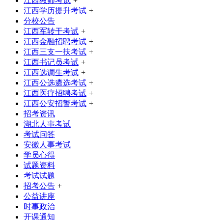
江西教师考试
+
江西学历提升考试
+
分校公告
江西军转干考试
+
江西金融招聘考试
+
江西三支一扶考试
+
江西书记员考试
+
江西选调生考试
+
江西公选遴选考试
+
江西医疗招聘考试
+
江西公安招警考试
+
招考资讯
湖北人事考试
考试问答
安徽人事考试
学员心得
试题资料
考试试题
招考公告
+
公益讲座
时事政治
开课通知