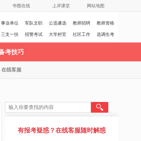
华图在线
上岸课堂
网站地图
事业单位
军队文职
公选遴选
教师招聘
教师资格
证
三支一扶
招警考试
大学村官
社区工作
选调生考
者
试
备考技巧
在线客服
有报考疑惑？在线客服随时解惑