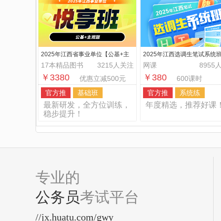
2025年江西省事业单位【公基+主
2025年江西选调生笔试系统
观题】悦享班
17本精品图书
3215人关注
网课
8955
￥3380
￥380
优惠立减500元
600课时
官方推
基础班
官方推
系统练
最新研发，全方位训练，
年度精选，推荐好课
稳步提升！
专业的
公务员
考试平台
//jx.huatu.com/gwy