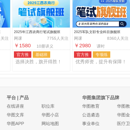
班
2025年江西农商行笔试旗舰班
2025军队文职专业科目旗舰班
人关注
网课
7755人关注
网课
8360人关注
￥1580
￥2980
10册讲义
课时
官方推
基础班
官方推
专项练
！
选择决胜，旗开得胜！
优秀师资，提升有保障！
平台 | 产品
华图集团旗下品牌
在线讲座
职位库
华图教育
华图教
华图文库
华图小店
公选遴选
华图金
华图APP
网站地图
事业单位
医疗卫