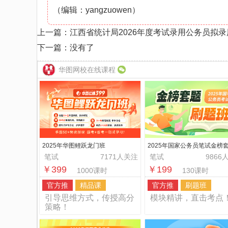
（编辑：yangzuowen）
上一篇：
江西省统计局2026年度考试录用公务员拟
下一篇：没有了
华图网校在线课程
2025年华图鲤跃龙门班
2025年国家公务员笔试金榜
题班
笔试
7171人关注
笔试
9866
￥399
￥199
1000课时
130课时
官方推
精品课
官方推
刷题班
引导思维方式，传授高分
模块精讲，直击考点
策略！