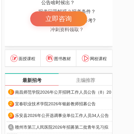
公告啥时候出？
报考问题解惑？报考条件？
立即咨询
报考岗位解惑 怎么备考?
冲刺资料领取？
面授课程
图书教材
网校课程
最新招考
主编推荐
1
南昌师范学院2026年公开招聘工作人员公告（8）20
2
宜春职业技术学院2026年银龄教师招募公告
3
乐安县2026年公开选调事业单位工作人员34人公告
4
赣州市第三人民医院2026年招募第二批青年见习拟