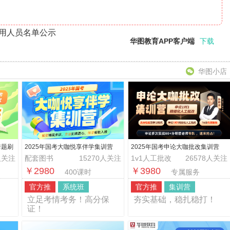
录用人员名单公示
华图教育APP客户端
下载
华图小店
套题刷
2025年国考大咖悦享伴学集训营
2025年国考申论大咖批改集训营
人关注
配套图书
15270人关注
1v1人工批改
26578人关注
￥2980
￥3980
400课时
专属服务
官方推
系统班
官方推
集训营
！
立足考情考务！高分保
夯实基础，稳扎稳打！
证！