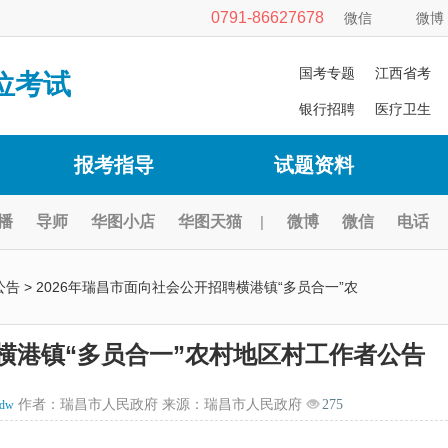
0791-86627678
微信
微博
国考专题
江西省考
位考试
银行招聘
医疗卫生
报考指导
试题资料
播
导师
华图小店
华图天猫
|
微博
微信
电话
公告
> 2026年瑞昌市面向社会公开招聘横港镇“多员合一”农
聘横港镇“多员合一”农村地区村工作者公告
作者：瑞昌市人民政府 来源：瑞昌市人民政府
275
ydw