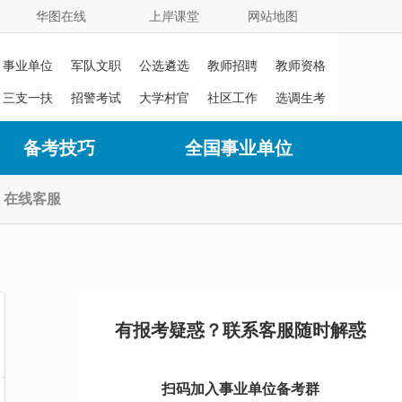
华图在线
上岸课堂
网站地图
事业单位
军队文职
公选遴选
教师招聘
教师资格
证
三支一扶
招警考试
大学村官
社区工作
选调生考
者
试
备考技巧
全国事业单位
在线客服
有报考疑惑？联系客服随时解惑
扫码加入事业单位备考群