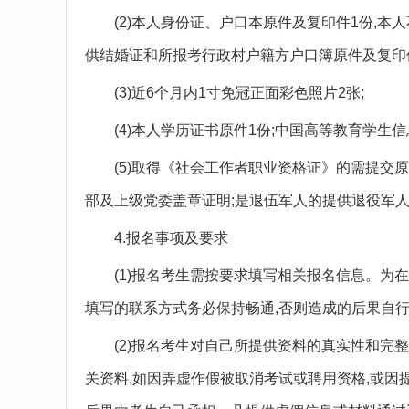
(2)本人身份证、户口本原件及复印件1份,本
供结婚证和所报考行政村户籍方户口簿原件及复印
(3)近6个月内1寸免冠正面彩色照片2张;
(4)本人学历证书原件1份;中国高等教育学生信
(5)取得《社会工作者职业资格证》的需提交原件
部及上级党委盖章证明;是退伍军人的提供退役军
4.报名事项及要求
(1)报名考生需按要求填写相关报名信息。为在
填写的联系方式务必保持畅通,否则造成的后果自
(2)报名考生对自己所提供资料的真实性和完整
关资料,如因弄虚作假被取消考试或聘用资格,或因