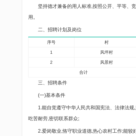
坚持德才兼备的用人标准,按照公开、平等、竞
用。
二、招聘计划及岗位
序号
村
1
风坪村
2
风景村
合计
三、招聘条件
(一)基本条件
1.能自觉遵守中华人民共和国宪法、法律法规,坚
吃苦耐劳,密切联系群众;
2.爱岗敬业,恪守职业道德,热心农村工作;能较