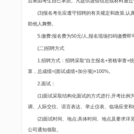
后果由考生自己承担。凡提供虚假信息或材料通过
(3)报名考生应遵守招聘的有关规定和政策,认真
助他人舞弊。
5.缴费:报名费为50元/人,报名现场扫码缴费即
(二)招聘方式
1.招聘方式：招聘采取“自主报名+资格审查+
算，总成绩=(面试成绩+加分项)×100%。
2.面试：
(1)面试采取结构化面试的方式进行,开考比例
调、人际交往、语言表达、举止仪表、临场应变和
(2)面试时间、地点:具体时间、地点及要求详
公司通知领取。