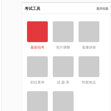
考试工具
题库练题
最新招考
照片调整
直播讲座
职位查询
试 题 库
时政热点