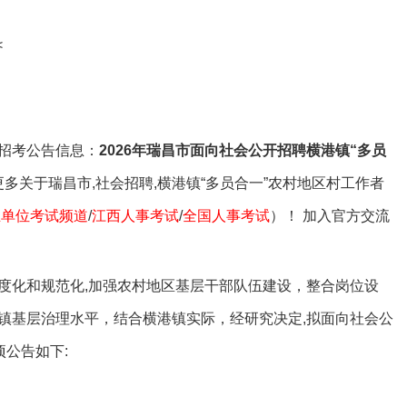
专属客服答疑
事业单位备考群
备考资料领取
<
招考公告信息：
2026年瑞昌市面向社会公开招聘横港镇“多员
多关于瑞昌市,社会招聘,横港镇“多员合一”农村地区村工作者
业单位考试频道
/
江西人事考试
/
全国人事考试
）！ 加入官方交流
。
化和规范化,加强农村地区基层干部队伍建设，整合岗位设
镇基层治理水平，结合横港镇实际，经研究决定,拟面向社会公
项公告如下: