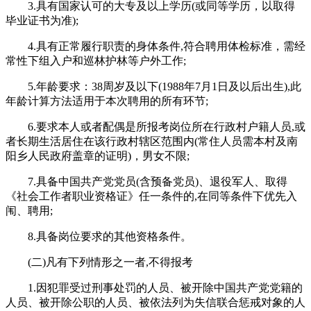
3.具有国家认可的大专及以上学历(或同等学历，以取得
毕业证书为准);
4.具有正常履行职责的身体条件,符合聘用体检标准，需经
常性下组入户和巡林护林等户外工作;
5.年龄要求：38周岁及以下(1988年7月1日及以后出生),此
年龄计算方法适用于本次聘用的所有环节;
6.要求本人或者配偶是所报考岗位所在行政村户籍人员,或
者长期生活居住在该行政村辖区范围内(常住人员需本村及南
阳乡人民政府盖章的证明)，男女不限;
7.具备中国共产党党员(含预备党员)、退役军人、取得
《社会工作者职业资格证》任一条件的,在同等条件下优先入
闱、聘用;
8.具备岗位要求的其他资格条件。
(二)凡有下列情形之一者,不得报考
1.因犯罪受过刑事处罚的人员、被开除中国共产党党籍的
人员、被开除公职的人员、被依法列为失信联合惩戒对象的人