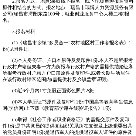
2.报名方式、地点:采取线下报名、线下现场审验报名资料
原件相结合的方式。报名地点：瑞昌市瑞博人力资源服务有限
公司(瑞昌市浔阳东路100号，就业创业服务中心大楼二楼)报
名。
3.报名材料
(1)《瑞昌市乡镇“多员合一”农村地区村工作者报名表》1
份(见附件1);
(2)本人身份证、户口本原件及复印件1份,本人不是所报考
行政村户籍但夫妻一方为所报考行政村户籍的需提供结婚证和
所报考行政村户籍方户口簿原件及复印件,或者长期生活居住
在该行政村辖区范围内(需提供村及乡镇盖章证明);
(3)近6个月内1寸免冠正面彩色照片2张;
(4)本人学历证书原件及复印件1份;中国高等教育学生信息
网(学信网)上下载《教育部学籍在线验证报告》1份;
(5)取得《社会工作者职业资格证》的需提交原件及复印
件1份;是中共党员的提供党组织关系所在支部及上级党委出具
的党员身份证明1份;是退伍军人的提供退役军人证件的原件及