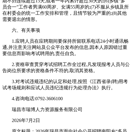
期不归连续超过15天,或者一年内累计超过30天的;(6)乡镇“多
员合一”工作者男满60周岁、女满55周岁的;(7)不服从乡镇及所
在村委会的统一工作安排和管理，且情节较为严重的;(8)其他
需要退出的情形。
六、有关事项
1.应聘人员在应聘期间要保持所留联系电话24小时通讯畅
通,并注意关注网站及公众平台发布的信息,因本人原因错过重
要信息而影响考试聘用的,责任自负。
2.资格审查贯穿考试招聘工作全过程,凡发现报考人员与公
告岗位所要求的资格条件不符的,取消其资格。
3.对考试违规违纪的认定和处理,按照《江西省录(聘)用考
试考场规则和应试人员违纪违规行为处理办法》执行。
4.咨询电话:0792-3606100
瑞昌市瑞博人力资源服务有限公司
2026年7月2日
原文标题：2026年瑞昌市面向社会公开招聘南阳乡“多员