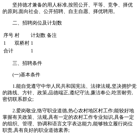
坚持德才兼备的用人标准,按照公开、平等、竞争、择优
的原则,面向社会、公开招聘、自主自愿、择优聘用。
二、招聘岗位及计划数
序号
村
计划数
备注
1
双桥村
1
合计
1
三、招聘条件
(一)基本条件
1.能自觉遵守中华人民共和国宪法、法律法规,坚决拥护党
的路线、方针、政策,品德端正,遵纪守法,廉洁奉公,吃苦耐劳,
密切联系群众;
2.爱岗敬业,恪守职业道德,热心农村地区村工作;能较好地
掌握有关政策、法规,具有一定的农村工作专业知识,具备一定
的组织、管理、协调和语言文字表达能力,能够独立履行岗位
职责,具有良好的职业道德素养;