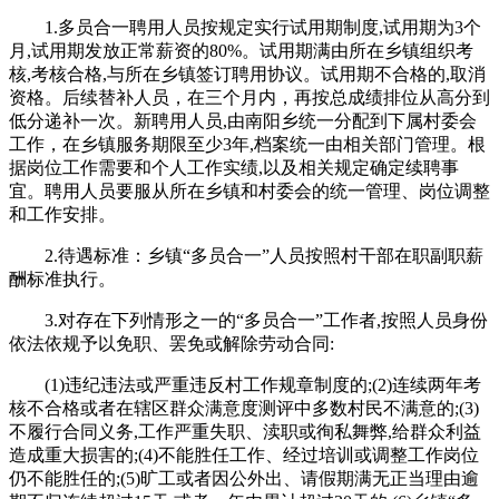
1.多员合一聘用人员按规定实行试用期制度,试用期为3个
月,试用期发放正常薪资的80%。试用期满由所在乡镇组织考
核,考核合格,与所在乡镇签订聘用协议。试用期不合格的,取消
资格。后续替补人员，在三个月内，再按总成绩排位从高分到
低分递补一次。新聘用人员,由南阳乡统一分配到下属村委会
工作，在乡镇服务期限至少3年,档案统一由相关部门管理。根
据岗位工作需要和个人工作实绩,以及相关规定确定续聘事
宜。聘用人员要服从所在乡镇和村委会的统一管理、岗位调整
和工作安排。
2.待遇标准：乡镇“多员合一”人员按照村干部在职副职薪
酬标准执行。
3.对存在下列情形之一的“多员合一”工作者,按照人员身份
依法依规予以免职、罢免或解除劳动合同:
(1)违纪违法或严重违反村工作规章制度的;(2)连续两年考
核不合格或者在辖区群众满意度测评中多数村民不满意的;(3)
不履行合同义务,工作严重失职、渎职或徇私舞弊,给群众利益
造成重大损害的;(4)不能胜任工作、经过培训或调整工作岗位
仍不能胜任的;(5)旷工或者因公外出、请假期满无正当理由逾