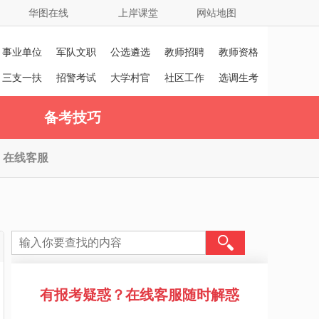
华图在线
上岸课堂
网站地图
事业单位
军队文职
公选遴选
教师招聘
教师资格
证
三支一扶
招警考试
大学村官
社区工作
选调生考
者
试
备考技巧
在线客服
有报考疑惑？在线客服随时解惑