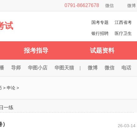
0791-86627678
微信
微博
国考专题
江西省考
考试
银行招聘
医疗卫生
报考指导
试题资料
播
导师
华图小店
华图天猫
|
微博
微信
电话
巧
>
申论
>
日一练
卷）
26-03-14