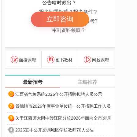
公告啥时候出？
报考问题解惑？报考条件？
立即咨询
报考岗位解惑 怎么备考?
冲刺资料领取？
面授课程
图书教材
网校课程
最新招考
主编推荐
1
江西省气象系统2026年公开招聘拟聘人员公示
2
景德镇市2026年度事业单位统一公开招聘工作人员
3
关于江西师大附中赣江院分校2026年面向全市选调
4
2026宜丰公开选调城区学校教师70人公告