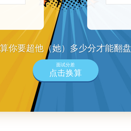
算你要超他（她）多少分才能翻
面试分差
点击换算