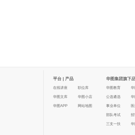
平台 | 产品
华图集团旗下
在线讲座
职位库
华图教育
华
华图文库
华图小店
公选遴选
华
华图APP
网站地图
事业单位
医
部队考试
招
三支一扶
华