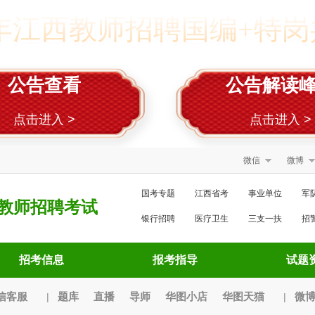
5年江西教师招聘国编+特岗共
公告查看
公告解读
点击进入 >
点击进入 >
微信
微博
国考专题
江西省考
事业单位
军
教师招聘考试
银行招聘
医疗卫生
三支一扶
招
招考信息
报考指导
试题
信客服
题库
直播
导师
华图小店
华图天猫
微
|
|