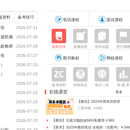
题资料
备考技巧
笔试课程
面试课程
公告
2026-07-31
7届部属
2026-07-30
银龄教师
2026-07-28
最新招考
直播讲座
历年试题
照片调
公告
2026-07-27
图书教材
网校课程
二）
2026-07-23
一）
2026-07-23
2026-07-23
备考资料
时政热点
每日一练
砖 题 库
在线课堂
更多
2026-07-23
2026-07-23
【教综】2025年周末决胜营
三周冲刺 ￥680
2026-07-23
2026-07-23
【教综】主观大咖批改MAX私教营￥980
【美术】2025年教招笔试·全程班（含图书）￥349
聘公告
2026-07-23