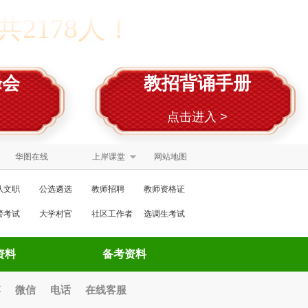
2178人！
峰会
教招背诵手册
点击进入 >
华图在线
上岸课堂
网站地图
队文职
公选遴选
教师招聘
教师资格证
警考试
大学村官
社区工作者
选调生考试
资料
备考资料
博
微信
电话
在线客服