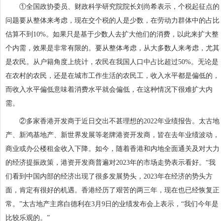
①全国政协委员、财政科学研究院院长刘尚希表示，个税起征点的
问题要从整体来考虑，现在交个税的人是少数，在劳动力群体中的占比
估算不到10%。如果只是基于少数人去扩大他们的消费，以此来扩大整
个内需，效果是非常有限的。要从整体考虑，从大多数人来考虑，尤其
是农民。从户籍角度上统计，农民在我国人口中占比超过50%。无论是
在农村的农民，还是在城市工作生活的农民工，收入水平都是偏低的，
而收入水平偏低意味着消费水平就会偏低，在这种情况下很难扩大内
需。
②多家香港开发商于近日交出不甚理想的2022年业绩报告。太古地
产、新鸿基地产、新世界发展等老牌港资开发商，皆在去年业绩波动，
商业或办公楼租金收入下降。如今，随着香港和内地全面通关及对大力
的经济提振政策，港资开发商普遍对2023年的市场走势表示看好。“我
们看到中国内部的经济出现了很多发展势头，2023年在经济的势头方
面，肯定有很好的机遇。香港经历了艰苦的两三年，现在也已经恢复正
常。”太古地产主席白德利在3月9日的业绩发布会上表示，“我们今年是
比较乐观的。”