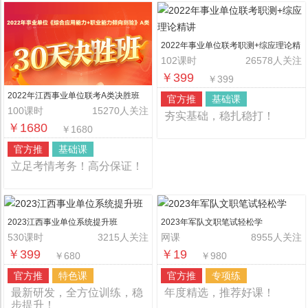
2022年事业单位联考职测+综应理论精
讲
102课时
26578人关注
￥399
￥399
2022年江西事业单位联考A类决胜班
官方推
基础课
100课时
15270人关注
夯实基础，稳扎稳打！
￥1680
￥1680
官方推
基础课
立足考情考务！高分保证！
2023江西事业单位系统提升班
2023年军队文职笔试轻松学
530课时
3215人关注
网课
8955人关注
￥399
￥19
￥680
￥980
官方推
特色课
官方推
专项练
最新研发，全方位训练，稳
年度精选，推荐好课！
步提升！