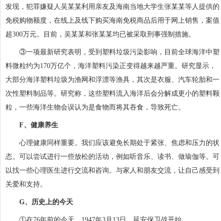
发现，犯罪嫌疑人吴某某利用亲友及海南当地大学生张某某等人提供的
免税购物额度，在线上及线下购买海南免税商品后用于网上销售，案值
超300万元。目前，吴某某和张某某均已被采取刑事强制措施。
③一项最新研究表明，受到塑料垃圾污染影响，目前全球海洋中塑
料微粒约为170万亿个，海洋塑料污染正变得越来越严重。研究显示，
大部分海洋塑料垃圾为渔网和浮漂等渔具，其次是衣服、汽车轮胎和一
次性塑料制品等。研究称，这些塑料流入海洋后会分解成更小的塑料颗
粒，一些海洋生物会误认为是食物而将其吞食，导致死亡。
F、健康养生
心理健康同样重要。我们应该避免长期处于紧张、焦虑和压力的状
态。可以尝试进行一些放松的活动，例如听音乐、读书、做瑜伽等。可
以找一些心理医生进行交流和咨询。与家人和朋友交流，让自己感受到
关爱和支持。
G、历史上的今天
①在76年前的今天，1947年3月13日，延安保卫战开始。