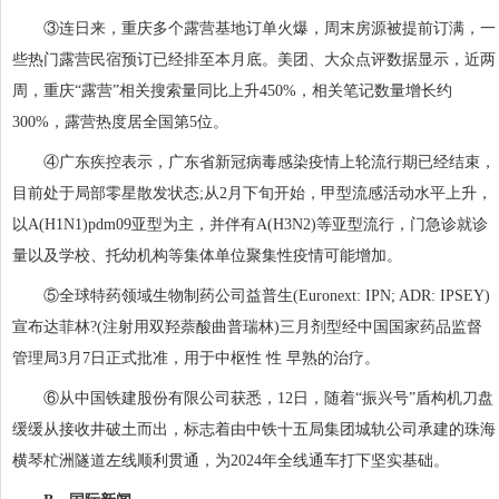
③连日来，重庆多个露营基地订单火爆，周末房源被提前订满，一
些热门露营民宿预订已经排至本月底。美团、大众点评数据显示，近两
周，重庆“露营”相关搜索量同比上升450%，相关笔记数量增长约
300%，露营热度居全国第5位。
④广东疾控表示，广东省新冠病毒感染疫情上轮流行期已经结束，
目前处于局部零星散发状态;从2月下旬开始，甲型流感活动水平上升，
以A(H1N1)pdm09亚型为主，并伴有A(H3N2)等亚型流行，门急诊就诊
量以及学校、托幼机构等集体单位聚集性疫情可能增加。
⑤全球特药领域生物制药公司益普生(Euronext: IPN; ADR: IPSEY)
宣布达菲林?(注射用双羟萘酸曲普瑞林)三月剂型经中国国家药品监督
管理局3月7日正式批准，用于中枢性 性 早熟的治疗。
⑥从中国铁建股份有限公司获悉，12日，随着“振兴号”盾构机刀盘
缓缓从接收井破土而出，标志着由中铁十五局集团城轨公司承建的珠海
横琴杧洲隧道左线顺利贯通，为2024年全线通车打下坚实基础。