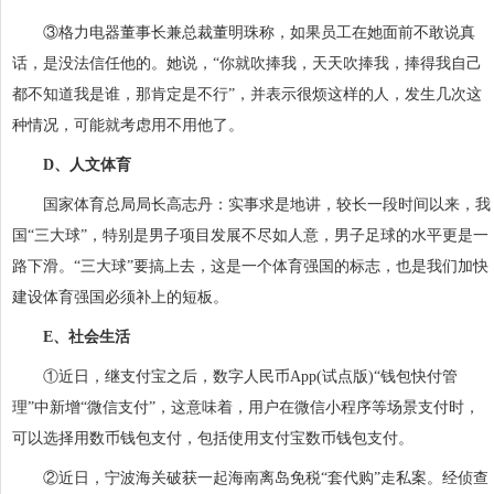
③格力电器董事长兼总裁董明珠称，如果员工在她面前不敢说真
话，是没法信任他的。她说，“你就吹捧我，天天吹捧我，捧得我自己
都不知道我是谁，那肯定是不行”，并表示很烦这样的人，发生几次这
种情况，可能就考虑用不用他了。
D、人文体育
国家体育总局局长高志丹：实事求是地讲，较长一段时间以来，我
国“三大球”，特别是男子项目发展不尽如人意，男子足球的水平更是一
路下滑。“三大球”要搞上去，这是一个体育强国的标志，也是我们加快
建设体育强国必须补上的短板。
E、社会生活
①近日，继支付宝之后，数字人民币App(试点版)“钱包快付管
理”中新增“微信支付”，这意味着，用户在微信小程序等场景支付时，
可以选择用数币钱包支付，包括使用支付宝数币钱包支付。
②近日，宁波海关破获一起海南离岛免税“套代购”走私案。经侦查