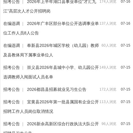
招考公告
|
2026年上半年湖口县事业单位“才汇九
174人浏览
07-16
江”高层次人才公开招聘岗
在编选调
|
2026年广丰区部分单位公开选调事业单
137人浏览
07-16
位工作人员8人公告
在编选调
|
奉新县2026年城区学校（幼儿园）教师
60人浏览
07-15
及县教体局下属事业单位人
招考公告
|
崇义县2026年县城中小学、幼儿园公开
149人浏览
07-15
选调教师入闱面试人员名单
招考公告
|
2026都昌县招募就业见习生公告
172人浏览
07-15
招考公告
|
宜黄县2026年第一批县属国有企业公开
113人浏览
07-15
招聘工作人员岗位取消情况
招考公告
|
2026新余高新区综合行政执法大队公开
96人浏览
07-15