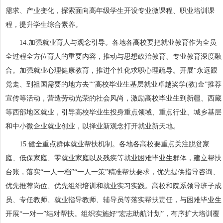
需求、产业变化，探索面向高年级学生开设专业微课程、职业培训课
程，提升学生综合素养。
14.加强就业育人与观念引导。各地各高校要把就业教育作为全员
全过程全方位育人的重要内容，推动与思想政治教育、专业教育深度融
合。加强就业心理健康教育，推进个性化求职心理疏导。开展“永远跟
党走、到祖国需要的地方去”“高校毕业生基层就业卓越奖学(教)金”推荐
宣传等活动，营造劳动光荣的社会风尚，激励高校毕业生到新疆、西藏
等西部地区就业，引导高校毕业生投身重点领域、重点行业、城乡基层
和中小微企业就业创业，以择业新观念打开就业新天地。
15.健全重点群体就业帮扶机制。各地各高校要重点关注脱贫家
庭、低保家庭、零就业家庭以及残疾等就业困难毕业生群体，建立帮扶
台账，落实“一人一档”“一人一策”精准帮扶要求，优先提供指导咨询、
优先推荐岗位、优先组织培训和就业实习实践。高校和院系领导班子成
员、专任教师、就业指导教师、辅导员等落实帮扶责任，与困难毕业生
开展“一对一”结对帮扶。组织实施好“宏志助航计划”，有序扩大培训覆