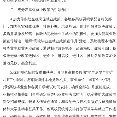
毕业生专业素养、创新思维和就业能力。
二、充分发挥促就业政策的引领作用
4.加力落实助企稳岗促就业政策。各地各高校要积极配合相关部
门，加力落实税收优惠、社保补贴、培训补贴、创业担保贷款等政策，
多措并举激发经营主体吸纳高校毕业生就业的积极性。要加大促就业政
策宣传解读，组织“高校毕业生就业政策宣传月”活动，系统梳理本地高
校毕业生就业创业政策，通过制作政策地图、政策海报、政策汇编，积
极推进就业政策进园区、进企业、进高校、进社区，推动各项政策加快
落地见效、惠企利生。
5.优化规范招聘安排和秩序。各地各高校要按照“能早尽早”“能扩
尽扩”的原则，统筹协调好本地党政机关、事业单位、国有企业招聘
(录)高校毕业生和各类升学考试时间安排，确保全部在8月底前完成。
积极推动相关部门合理确定各类职业资格考试时间，稳定并扩大政策性
岗位招录规模。畅通入伍绿色通道，积极配合兵役机关做好兵员预征预
储和大学生精准征兵工作。各高校要统筹安排好教育教学与就业工作进
程，确保有序开展、有效衔接，为毕业生在校期间求职预留时间。发挥