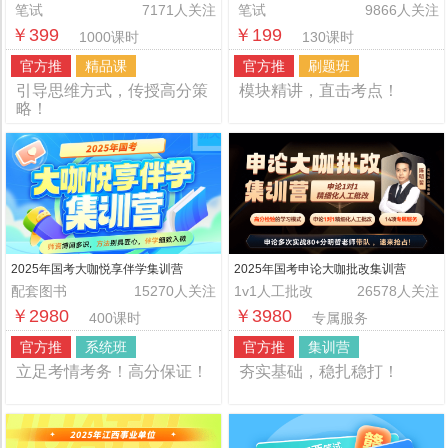
班
笔试
7171人关注
笔试
9866人关注
￥399
￥199
1000课时
130课时
官方推
精品课
官方推
刷题班
引导思维方式，传授高分策
模块精讲，直击考点！
略！
2025年国考大咖悦享伴学集训营
2025年国考申论大咖批改集训营
配套图书
15270人关注
1v1人工批改
26578人关注
￥2980
￥3980
400课时
专属服务
官方推
系统班
官方推
集训营
立足考情考务！高分保证！
夯实基础，稳扎稳打！