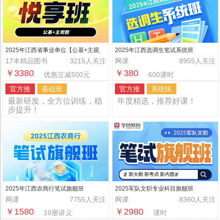
2025年江西省事业单位【公基+主观
2025年江西选调生笔试系统班
题】悦享班
17本精品图书
3215人关注
网课
8955人关注
￥3380
￥380
优惠立减500元
600课时
官方推
基础班
官方推
系统练
最新研发，全方位训练，稳
年度精选，推荐好课！
步提升！
2025年江西农商行笔试旗舰班
2025军队文职专业科目旗舰班
网课
7755人关注
网课
8360人关注
￥1580
￥2980
10册讲义
课时