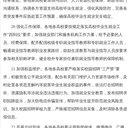
任务落实。各地各高校要加强与组织、人力资源社会保障、财政等部门
沟通联系，协调各方资源支持高校毕业生就业，强化风险防控，完善各
类突发事件应急处置工作预案，确保高校毕业生就业安全稳定。
20.强化工作保障。各地各高校要按规定落实高校毕业生就业工
作“四到位”要求，加强就业部门和服务机构工作力量，给予必要的人
员、经费保障。配齐配强校级专职就业指导教师和专职就业工作人员，
畅通就业指导教师职业发展路径，鼓励生涯教育与就业指导人员按要求
参加相关职称评审。健全校外专家担任兼职就业指导教师的保障机制。
21.加强权益维护。各地各高校要严格落实校园招聘“三严禁”要
求，积极营造公平就业环境。配合有关部门维护人力资源市场秩序，及
时处置各类恶意解约等损害毕业生就业权益的事件，依法打击招聘欺
诈、泄露隐私等涉就业违法违规行为。加强就业安全教育，发布招聘求
职陷阱提示，加大防电信诈骗宣传，帮助毕业生提升防范就业风险意
识。加大校园招聘审核力度，严格规范招聘信息采集，及时清除各类虚
假信息。
22.开展总结宣传。各地各高校要运用新闻媒体、微博微信、广播