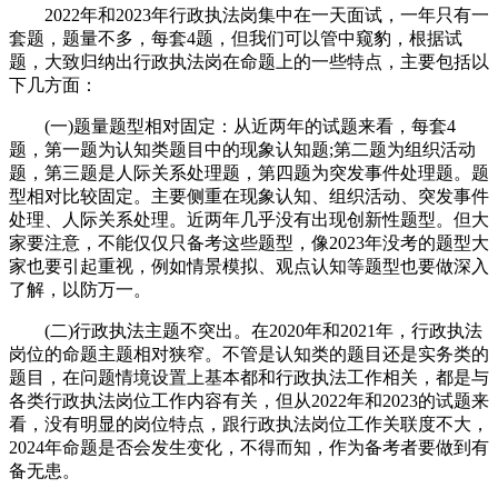
2022年和2023年行政执法岗集中在一天面试，一年只有一
套题，题量不多，每套4题，但我们可以管中窥豹，根据试
题，大致归纳出行政执法岗在命题上的一些特点，主要包括以
下几方面：
(一)题量题型相对固定：从近两年的试题来看，每套4
题，第一题为认知类题目中的现象认知题;第二题为组织活动
题，第三题是人际关系处理题，第四题为突发事件处理题。题
型相对比较固定。主要侧重在现象认知、组织活动、突发事件
处理、人际关系处理。近两年几乎没有出现创新性题型。但大
家要注意，不能仅仅只备考这些题型，像2023年没考的题型大
家也要引起重视，例如情景模拟、观点认知等题型也要做深入
了解，以防万一。
(二)行政执法主题不突出。在2020年和2021年，行政执法
岗位的命题主题相对狭窄。不管是认知类的题目还是实务类的
题目，在问题情境设置上基本都和行政执法工作相关，都是与
各类行政执法岗位工作内容有关，但从2022年和2023的试题来
看，没有明显的岗位特点，跟行政执法岗位工作关联度不大，
2024年命题是否会发生变化，不得而知，作为备考者要做到有
备无患。