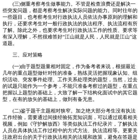
(三)侧重考察考生做事能力。不管是检查浪费还是解决一
些突发问题，都是考察考生解决实际问题的能力。同时往年的
一些题目，也考察考生对行政执法人员依法办事原则的理解和
执行，还要求考生对一般行政执法的执法程序、执法流程有所
了解。除此之外，也要求考生对行政执法工作的性质、要求等
有深入理解，不然很难答好“江山就是人民，人民就是江山”这
道题。
三、应对策略
(一)由于题型题量相对固定，作为备考者来说，根据最近
几年的重点题型做针对性的准备，熟练灵活把握现象认知、组
织活动、突发事件处理、工作关系处理类的题型，当然，过去
的试题只能作为一个参考，不能只准备考察过的题型，在重点
把握以上题型的基础上，大致了解一下结构化面试中的其它题
型，在有的放矢的基础上，做到有备无患。
(二)鉴于题干主题相对狭窄。加之绝大部分考生没有执法
工作经验，需要通过间接经验拓宽知识面，可以通过观看相关
视频，例如《守护解放西》等类似执法工作纪录片，了解执法
人员在具体执法工作过程中的方式方法、执法流程等。更要关
注政府出台的关于行政执法相关的法规和政策，避免在答题是