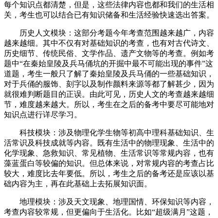
每个知识点都清楚，但是，这些法律内容也都和我们的生活相
关，考生也可以结合已有知识储备和生活经验快速选出答案。
历史人文模块：这部分考题今年考查范围越来越广，内容
越来越细。其中不仅有对基础知识的考查，也有对古代诗文、
历史细节、传统民俗、文学作品、遗产文物等的考查。例如考
题中“在秦始皇陵及兵马俑坑的开掘中最不可能出现的事件”这
道题，考生一般只了解了秦始皇陵及兵马俑的一些基础知识，
对于兵俑的服饰、刻字以及制作颜料来源等都了解甚少，因为
就很难判断题目的正误。由此可见，历史人文的考查越来越细
节，难度越来越大。所以，考生在之后的备考中要尽可能地对
知识点进行详尽学习。
科技模块：涉及物理化学生物等初高中理科基础知识、生
活常识及科技成就等内容。既有生活中的物理现象、生活中的
化学现象、急救知识、常见植物、生活常识等常规内容，也有
藻蓝蛋白等较偏的知识。但总体来说，对常规内容的考查占比
较大，难度比去年要低。所以，考生之后的备考还是应该以基
础内容为主，再在此基础上去拓展知识面。
地理模块：涉及天文现象、地理国情、环保知识等内容，
考查内容较常规，但更偏向于生活化。比如“超级满月”这题，