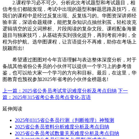
2.课程学习必不可少。分析此次考试题型和考试题目，相
信考生们都能发现，考试中出现的题型和解题思路及技巧，在
我们的课程中是经过反复出现、反复练习的。华图资深讲师经
验丰富，深谙命题规律，能把复杂知识点抽丝剥茧，轻松攻克
逻辑填空的近义词辨析、片段阅读的复杂文段。课程配备海量
题目与独家技巧，从基础夯实到强化提升，再到考前冲刺，全
程为你护航。选华图课程，让言语提分不再难，助你在考场上
脱颖而出!
希望通过图图对今年言语理解与表达整体深度分析，对于
备战其他省份公务员的小伙伴可以提供一个学习上的参考借
鉴，也可以给大家一个学习的方向和目标。最后，在这里，华
图教育也预祝参加2025年省考的小伙伴金榜题名!
上一篇：2025省公务员考试常识难度分析及考点归纳
下一
篇：2025年315省考公务员考点变化-言语
延伸阅读
2025年0315省公务员行测（判断推理）神预测
2025省公务员资料分析难度分析及考点归纳
2025省公务员考试数量关系难度分析及考点归纳