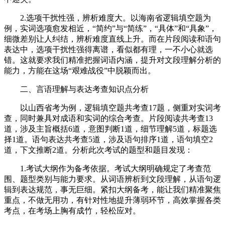
2.选项干扰性强，辨析难度大。以海南省逻辑填空题为
例，实词选项愈发相近，“简约”与“简练”，“具体”和“具象”，
细微差别让人纠结，辨析难度直线上升。而在片段阅读和语句
表达中，选项干扰性强得离谱，看似都有理，一不小心就选
错。这就要求我们精准把握词语内涵，提升对文段理解分析的
能力，方能在这场“艰难战役”中脱颖而出。
二、言语理解与表达考查知识点分析
以山西省考为例，逻辑填空题共考查17题，侧重对实词考
查，同时兼具对成语和实词的综合考查。片段阅读共考查13
道，涉及主旨概括6道，意图判断1道，细节理解5道，标题选
择1道。语句表达共考查5道，涉及语句排序1道，语句填空2
道，下文推断2道。分析此次考试的题型和题目发现：
1.考试大纲作为备考依据。考试大纲明确规定了考查范
围、题型类别与能力要求。从词语辨析到文段理解，从语句逻
辑到表达规范，事无巨细。紧扣大纲备考，能让我们精准聚焦
重点，不做无用功，有针对性地提升薄弱环节，高效掌握各类
考点，在考场上胸有成竹，轻松应对。