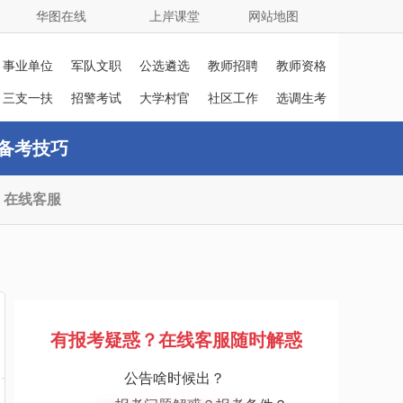
华图在线
上岸课堂
网站地图
事业单位
军队文职
公选遴选
教师招聘
教师资格
证
三支一扶
招警考试
大学村官
社区工作
选调生考
者
试
备考技巧
在线客服
有报考疑惑？在线客服随时解惑
公告啥时候出？