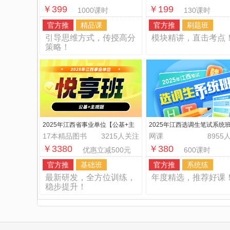
￥399
￥199
1000课时
130课时
官方推
精品课
官方推
刷题班
引导思维方式，传授高分
模块精讲，直击考点
策略！
2025年江西省事业单位【公基+主
2025年江西选调生笔试系统
观题】悦享班
17本精品图书
3215人关注
网课
8955
￥3380
￥380
优惠立减500元
600课时
官方推
基础班
官方推
系统练
最新研发，全方位训练，
年度精选，推荐好课
稳步提升！