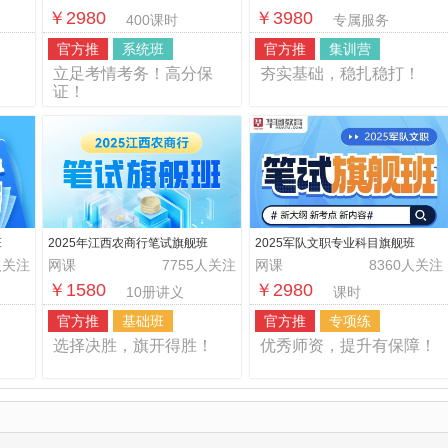
￥2980
￥3980
400课时
专属服务
官方推
系统班
官方推
集训营
！
立足考情考务！高分保
夯实基础，稳扎稳打！
证！
班
2025年江西农商行笔试旗舰班
2025军队文职专业科目旗舰班
人关注
网课
7755人关注
网课
8360人关注
￥1580
￥2980
10册讲义
课时
官方推
基础班
官方推
专项练
！
选择决胜，旗开得胜！
优秀师资，提升有保障！