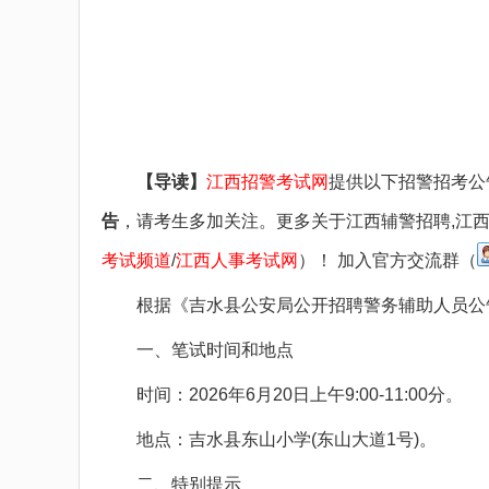
备考图书
备考网课
面授课程
疑问咨询
【导读】
江西招警考试网
提供以下招警招考公
告
，请考生多加关注。更多关于江西辅警招聘,江
考试频道
/
江西人事考试网
）！ 加入官方交流群（
根据《吉水县公安局公开招聘警务辅助人员公告
一、笔试时间和地点
时间：2026年6月20日上午9:00-11:00分。
地点：吉水县东山小学(东山大道1号)。
二、特别提示