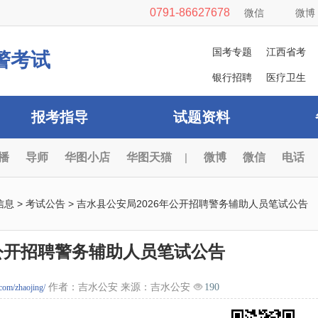
0791-86627678
微信
微博
国考专题
江西省考
警考试
银行招聘
医疗卫生
报考指导
试题资料
播
导师
华图小店
华图天猫
|
微博
微信
电话
信息
>
考试公告
> 吉水县公安局2026年公开招聘警务辅助人员笔试公告
年公开招聘警务辅助人员笔试公告
作者：吉水公安 来源：吉水公安
190
.com/zhaojing/