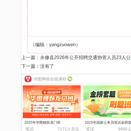
（编辑：yangzuowen）
上一篇：
永修县2026年公开招聘交通协管人员23人
下一篇：没有了
华图网校在线课程
2025年华图鲤跃龙门班
2025年国家公务员笔试金榜
题班
笔试
7171人关注
笔试
9866