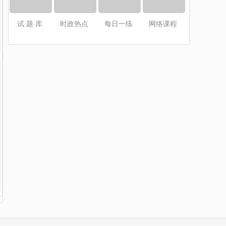
试 题 库
时政热点
每日一练
网络课程