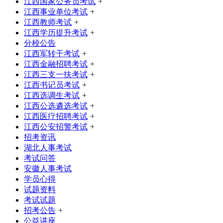
江西国家公务员考试
+
江西事业单位考试
+
江西教师考试
+
江西学历提升考试
+
分校公告
江西军转干考试
+
江西金融招聘考试
+
江西三支一扶考试
+
江西书记员考试
+
江西选调生考试
+
江西公选遴选考试
+
江西医疗招聘考试
+
江西公安招警考试
+
招考资讯
湖北人事考试
考试问答
安徽人事考试
学员心得
试题资料
考试试题
招考公告
+
公益讲座