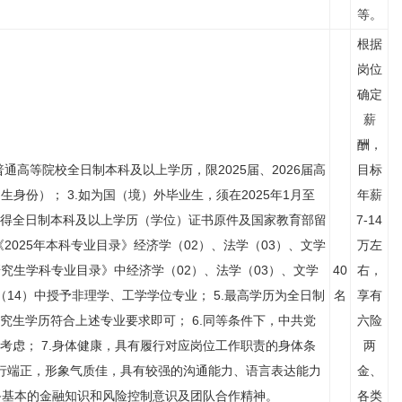
等。
根据
岗位
确定
薪
酬，
内普通高等院校全日制本科及以上学历，限2025届、2026届高
目标
身份）； 3.如为国（境）外毕业生，须在2025年1月至
年薪
，获得全日制本科及以上学历（学位）证书原件及国家教育部留
7-14
《2025年本科专业目录》经济学（02）、法学（03）、文学
万左
研究生学科专业目录》中经济学（02）、法学（03）、文学
40
右，
（14）中授予非理学、工学学位专业； 5.最高学历为全日制
名
享有
究生学历符合上述专业要求即可； 6.同等条件下，中共党
六险
考虑； 7.身体健康，具有履行对应岗位工作职责的身体条
两
行端正，形象气质佳，具有较强的沟通能力、语言表达能力
金、
具备基本的金融知识和风险控制意识及团队合作精神。
各类