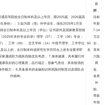
薪
酬，
内普通高等院校全日制本科及以上学历，限2025届、2026届高
目标
身份）； 3.如为国（境）外毕业生，须在2025年1月至
年薪
，获得全日制本科及以上学历（学位）证书原件及国家教育部留
7-14
《2025年本科专业目录》理学（07）、工学（08）专业；
万左
7）、工学（08）、交叉学科（14）中授予理学、工学学位
60
右，
究生及以上的，全日制本科或研究生学历符合上述专业要求即
名
享有
军家属或听力残疾四级优先考虑； 7.身体健康，具有履行对
六险
健康良好的心理素质；品行端正，形象气质佳，具有较强的
两
作能力； 8.具备基本的金融知识和风险控制意识及团队合
金、
作精神。
各类
补
贴、
带薪
年假