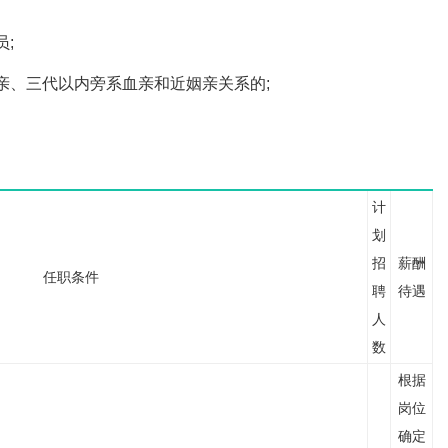
;
、三代以内旁系血亲和近姻亲关系的;
计
划
招
薪酬
任职条件
聘
待遇
人
数
根据
岗位
确定