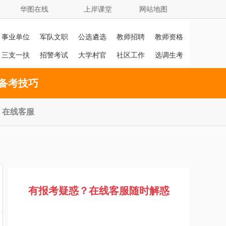
华图在线
上岸课堂
网站地图
事业单位
军队文职
公选遴选
教师招聘
教师资格
证
三支一扶
招警考试
大学村官
社区工作
选调生考
者
试
备考技巧
在线客服
有报考疑惑？在线客服随时解惑