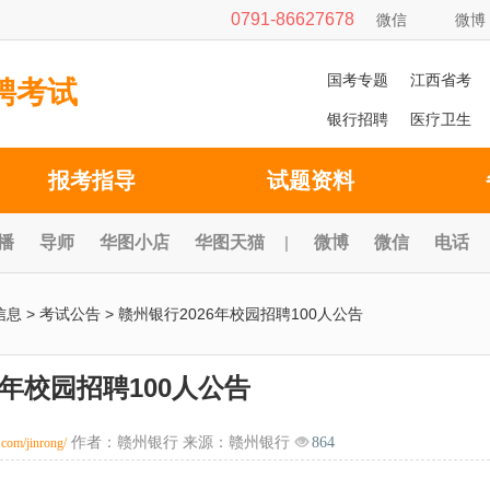
0791-86627678
微信
微博
国考专题
江西省考
聘考试
银行招聘
医疗卫生
报考指导
试题资料
播
导师
华图小店
华图天猫
|
微博
微信
电话
信息
>
考试公告
> 赣州银行2026年校园招聘100人公告
6年校园招聘100人公告
作者：赣州银行 来源：赣州银行
864
u.com/jinrong/