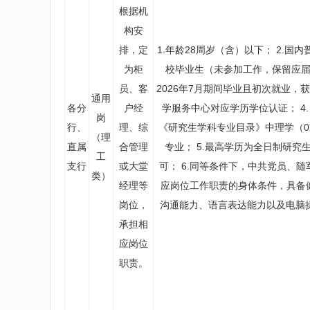
根据机
构安
排，定
1.年龄28周岁（含）以下； 2.国
为柜
校毕业生（未参加工作，保留应届生
员、客
2026年7月期间毕业且初次就业
通用
各分
户经
学服务中心对应学历学位认证； 4.
岗
行、
理、综
《研究生学科专业目录》中理学（0
（理
直属
合管理
专业； 5.最高学历为全日制研
工
支行
或大堂
可； 6.同等条件下，中共党员、随
类）
经理等
应岗位工作职责的身体条件，具备
岗位，
沟通能力、语言表达能力以及电脑操
承担相
应岗位
职责。