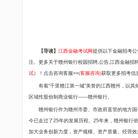
备考图书
备考网课
疑问咨询
在线刷题
【导读】
江西金融考试网
提供以下金融招考公
注。更多关于赣州银行校园招聘,公告,江西金融招
试
）！点击咨询客服>>
(客服咨询)
获取更多招考信
有着“千里赣江第一城”美誉的江西赣州，以其
区域性股份制商业银行——赣州银行。
赣州银行作为赣州市委、市政府直管的地方国有商
今已走过了25年的发展历程。25年来，赣州银
加大业务创新力度，资产规模、资产质量、经营效