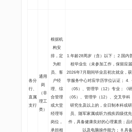
根据机
构安
排，定
1.年龄28周岁（含）以下； 2.国
为柜
校毕业生（未参加工作，保留应届生
员、客
2026年7月期间毕业且初次就业
通用
各分
户经
学服务中心对应学历学位认证； 4.
岗
行、
理、综
（05）、管理学（12）专业；《
（非
直属
合管理
（05）、管理学（12）、交叉学科
理工
支行
或大堂
研究生及以上的，全日制本科或研
类）
经理等
员、随军家属或听力残疾四级优先
岗位，
件，具备健康良好的心理素质；品
承担相
以及电脑操作能力； 8.