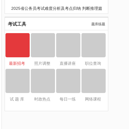
2025省公务员考试难度分析及考点归纳 判断推理篇
考试工具
题库练题
最新招考
照片调整
直播讲座
职位查询
试 题 库
时政热点
每日一练
网络课程