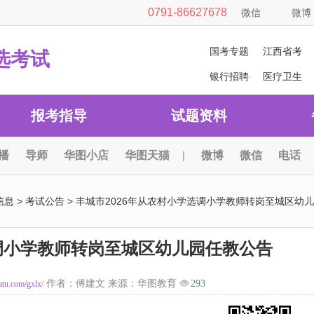
0791-86627678
微信
微博
国考专题
江西省考
选考试
银行招聘
医疗卫生
报考指导
试题资料
播
导师
华图小店
华图天猫
|
微博
微信
电话
信息
>
考试公告
> 丰城市2026年从农村小学选调小学教师转岗至城区幼儿
选调小学教师转岗至城区幼儿园任教公告
作者：傅建文 来源：华图教育
293
uatu.com/gxlx/