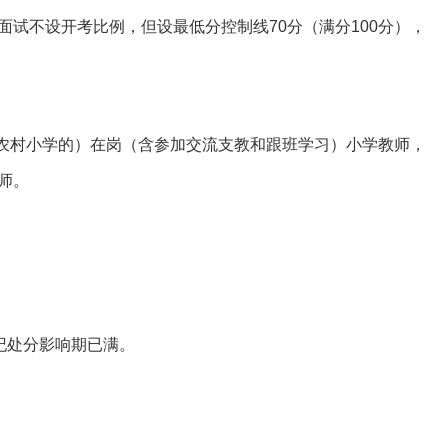
试不设开考比例，但设最低分控制线70分（满分100分），
在农村小学的）在岗（含参加交流支教和跟班学习）小学教师，
师。
。
。
政纪处分影响期已满。