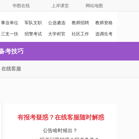
华图在线
上岸课堂
网站地图
事业单位
军队文职
公选遴选
教师招聘
教师资格
证
三支一扶
招警考试
大学村官
社区工作
选调生考
者
试
备考技巧
在线客服
有报考疑惑？在线客服随时解惑
公告啥时候出？