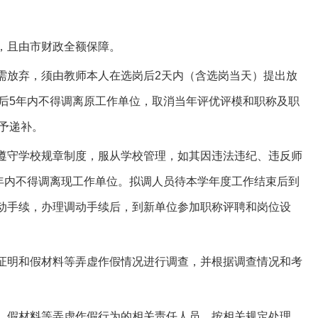
变，且由市财政全额保障。
如需放弃，须由教师本人在选岗后2天内（含选岗当天）提出放
后5年内不得调离原工作单位，取消当年评优评模和职称及职
予递补。
，遵守学校规章制度，服从学校管理，如其因违法违纪、违反师
年内不得调离现工作单位。拟调人员待本学年度工作结束后到
调动手续，办理调动手续后，到新单位参加职称评聘和岗位设
假证明和假材料等弄虚作假情况进行调查，并根据调查情况和考
明、假材料等弄虚作假行为的相关责任人员，按相关规定处理。