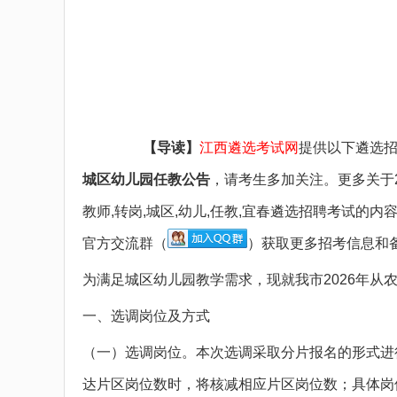
备考图书
备考网课
面授课程
疑问咨询
【导读】
江西遴选考试网
提供以下遴选
城区幼儿园任教公告
，请考生多加关注。更多关于202
教师,转岗,城区,幼儿,任教,宜春遴选招聘考试的内
官方交流群（
）获取更多招考信息和
为满足城区幼儿园教学需求，现就我市2026年
一、选调岗位及方式
（一）选调岗位。本次选调采取分片报名的形式进
达片区岗位数时，将核减相应片区岗位数；具体岗