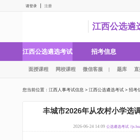
|
请登录
注册
江西公选遴
江西公选遴选考试
招考信息
面授课程
网校课程
微信客服
|
题库
直
您当前位置：
江西人事考试信息
>
江西公选遴选考试
>
招考
丰城市2026年从农村小学
2026-06-24 14:09
公选遴选考试
//jx.h