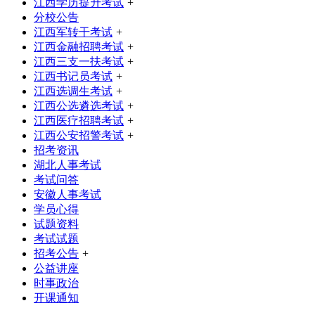
江西学历提升考试
+
分校公告
江西军转干考试
+
江西金融招聘考试
+
江西三支一扶考试
+
江西书记员考试
+
江西选调生考试
+
江西公选遴选考试
+
江西医疗招聘考试
+
江西公安招警考试
+
招考资讯
湖北人事考试
考试问答
安徽人事考试
学员心得
试题资料
考试试题
招考公告
+
公益讲座
时事政治
开课通知