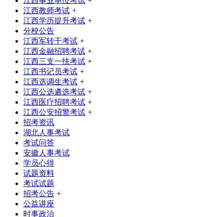
江西事业单位考试
+
江西教师考试
+
江西学历提升考试
+
分校公告
江西军转干考试
+
江西金融招聘考试
+
江西三支一扶考试
+
江西书记员考试
+
江西选调生考试
+
江西公选遴选考试
+
江西医疗招聘考试
+
江西公安招警考试
+
招考资讯
湖北人事考试
考试问答
安徽人事考试
学员心得
试题资料
考试试题
招考公告
+
公益讲座
时事政治