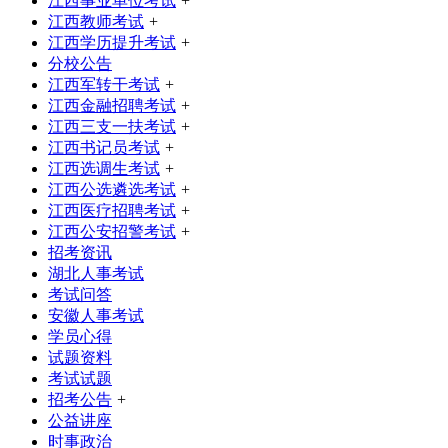
江西事业单位考试
+
江西教师考试
+
江西学历提升考试
+
分校公告
江西军转干考试
+
江西金融招聘考试
+
江西三支一扶考试
+
江西书记员考试
+
江西选调生考试
+
江西公选遴选考试
+
江西医疗招聘考试
+
江西公安招警考试
+
招考资讯
湖北人事考试
考试问答
安徽人事考试
学员心得
试题资料
考试试题
招考公告
+
公益讲座
时事政治