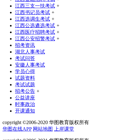
江西三支一扶考试
+
江西书记员考试
+
江西选调生考试
+
江西公选遴选考试
+
江西医疗招聘考试
+
江西公安招警考试
+
招考资讯
湖北人事考试
考试问答
安徽人事考试
学员心得
试题资料
考试试题
招考公告
+
公益讲座
时事政治
开课通知
copyright ©2006-2020 华图教育版权所有
华图在线APP
网站地图
上岸课堂