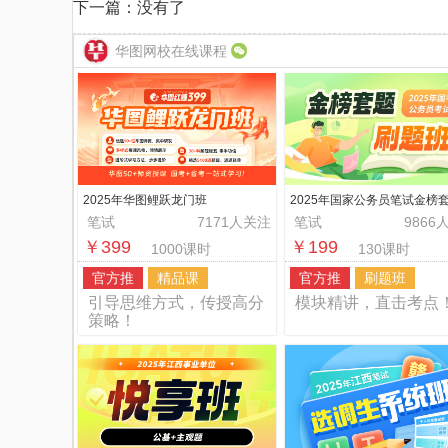
下一篇：没有了
华图网校在线课程
2025年华图鲤跃龙门班
2025年国家公务员笔试金榜
题班
笔试
7171人关注
笔试
9866
￥399
￥199
1000课时
130课时
官方推
精品课
官方推
刷题班
引导思维方式，传授高分
模块精讲，直击考点
策略！