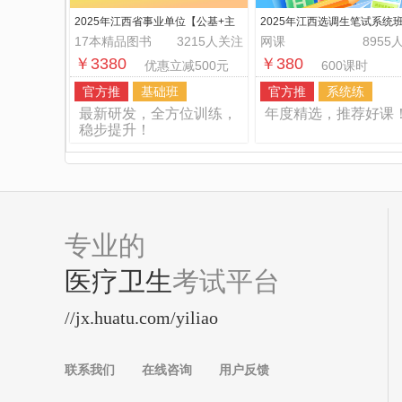
2025年江西省事业单位【公基+主
2025年江西选调生笔试系统
观题】悦享班
17本精品图书
3215人关注
网课
8955
￥3380
￥380
优惠立减500元
600课时
官方推
基础班
官方推
系统练
最新研发，全方位训练，
年度精选，推荐好课
稳步提升！
专业的
医疗卫生
考试平台
//jx.huatu.com/yiliao
联系我们
在线咨询
用户反馈