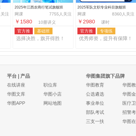
班
2025年江西农商行笔试旗舰班
2025军队文职专业科目旗舰班
人关注
网课
7755人关注
网课
8360人关注
￥1580
￥2980
10册讲义
课时
官方推
基础班
官方推
专项练
！
选择决胜，旗开得胜！
优秀师资，提升有保障！
平台 | 产品
华图集团旗下品牌
在线讲座
职位库
华图教育
华图教
华图文库
华图小店
公选遴选
华图金
华图APP
网站地图
事业单位
医疗卫
部队考试
招警考
三支一扶
华图在