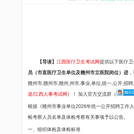
备考图书
备考网课
面授课程
疑问咨询
【导读】
江西医疗卫生考试网
提供以下医疗卫
员（市直医疗卫生单位及赣州市立医院岗位）进
，
赣州市,赣州市,赣州,州市,事业,单位,统一,公开,
道
/
江西人事考试网
）！ 加入官方交流群（
根据《赣州市事业单位2026年统一公开招聘工
检考察人员名单及体检考察有关事项予以公告。
一、组织体检及体检标准