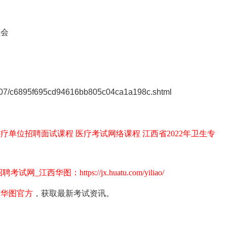
员会
2607/c6895f695cd94616bb805c04ca1a198c.shtml
医疗单位招聘面试课程
医疗考试网络课程
江西省2022年卫生专
西华图：https://jx.huatu.com/yiliao/
西华图官方
，获取最新考试资讯。