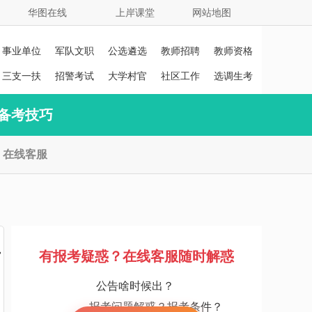
华图在线
上岸课堂
网站地图
事业单位
军队文职
公选遴选
教师招聘
教师资格
证
三支一扶
招警考试
大学村官
社区工作
选调生考
者
试
备考技巧
在线客服
立
有报考疑惑？在线客服随时解惑
公告啥时候出？
报考问题解惑？报考条件？