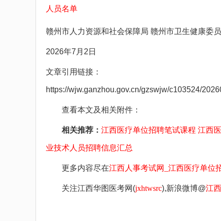
人员名单
赣州市人力资源和社会保障局 赣州市卫生健康委
2026年7月2日
文章引用链接：
https://wjw.ganzhou.gov.cn/gzswjw/c103524/20
查看本文及相关附件：
相关推荐：
江西医疗单位招聘笔试课程
江西
业技术人员招聘信息汇总
更多内容尽在
江西人事考试网_江西医疗单位招聘考试网_江
关注江西华图医考网(
jxhtwsrc
),新浪微博@
江