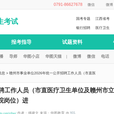
0791-86627678
微信
微博
国考专题
江西省考
生考试
银行招聘
医疗卫生
报考指导
试题资料
播
导师
华图小店
华图天猫
|
微博
微信
电话
信息
> 赣州市事业单位2026年统一公开招聘工作人员（市直医
招聘工作人员（市直医疗卫生单位及赣州市
院岗位）进
作者：傅建文 来源：华图教育
355
atu.com/yiliao/