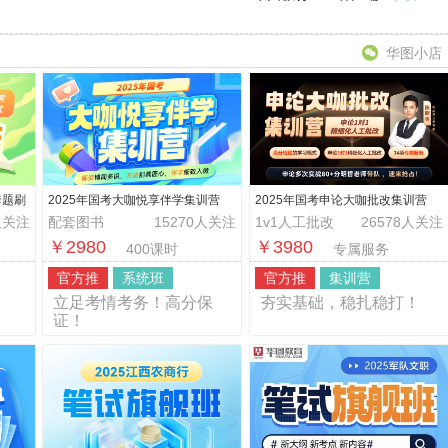
华图小店
套题刷
2025年国考大咖悦享伴学集训营
2025年国考申论大咖批改集训营
人关注
配套图书
15270人关注
1v1人工批改
26578人关注
￥2980
￥3980
400课时
专属服务
官方推
系统班
官方推
集训营
！
立足考情考务！高分保
夯实基础，稳扎稳打！
证！