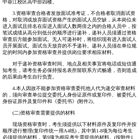
中蓉江校区高中部四楼。
3.资格审查合格者发放面试准考证，不合格者取消面试资
格，对取消或放弃面试资格产生的面试人员空缺，从本岗位未
进入面试且排名在应进入面试人数两倍之内的合格人员中，按
笔试成绩从高分到低分的顺序进行递补，递补人员须通过资格
审查后方能参加面试。无人可递补时，将组织现有进入面试人
员开展面试。面试当天放弃的不予递补。递补人员须在单位规
定的时间内参加资格审查并提供岗位要求相应材料。
对于递补资格审查时间、地点及相关事宜将电话或短信通
知考生，请考生务必保持报名表所留联系方式畅通，否则造成
的后果由考生自行负责。
4.本人因故不能参加资格审查委托他人代为递交审查材料
的，须向审查单位提交委托人身份证原件或复印件、被委托人
身份证原件及复印件和《委托书》(附件2)。
(二)资格审查需要提供的材料
现场资格审查时，考生须提供以下材料原件及复印件并按
顺序进行整理(复印件统一用A4纸)，其中第1-8项为每位考生
必须提供的材料，第9项为相应考生需提供的材料。(按附件1