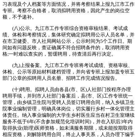
习表现及个人档案等方面情况，并将考察结果上报九江市工作
专班。考察不合格者，取消拟聘用资格，因此产生的岗位空
额，不予递补。
(八)公示。九江市工作专班综合资格审核结果、考试成
绩、体检和考察情况，集体研究确定拟聘用公示人员名单，并
在市卫健委、市人社局网站公示，公示时间为5个工作日。期
间如有问题反映，查证确属不符合招聘条件的，取消聘用资
格;一时难以查实的，暂缓聘用，待查清后再行决定。
(九)上报备案。九江市工作专班将考试成绩、资格审核、
体检、公示等原始材料建档管理，并向省专班上报加盖专班五
部门公章的拟聘用人员名册、招聘工作完成情况报告。
(十)聘用。拟聘人员由各县(市、区)人社部门按程序办理
聘用手续，并到市人社部门备案后，县(市、区)工作专班统一
管理，由乡镇卫生院与受聘人员签订聘用合同，纳入乡镇卫生
院事业编制管理，明确具体岗位，切实履行乡村一体化管理主
体责任。纳入事业编制的大学生乡村医生应当在村卫生室继续
服务不低于6年(不含参加规范化培训时间)，并在入职后3年内
取得执业(助理)医师资格，如未满服务期限，或未能按期取得
相应资格，则解除聘用合同，终止人事关系，人员办理下编手