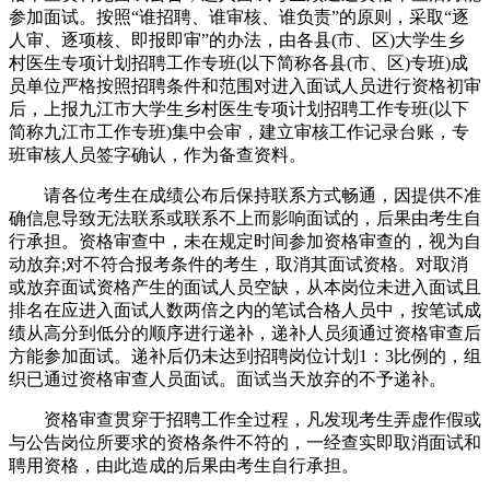
参加面试。按照“谁招聘、谁审核、谁负责”的原则，采取“逐
人审、逐项核、即报即审”的办法，由各县(市、区)大学生乡
村医生专项计划招聘工作专班(以下简称各县(市、区)专班)成
员单位严格按照招聘条件和范围对进入面试人员进行资格初审
后，上报九江市大学生乡村医生专项计划招聘工作专班(以下
简称九江市工作专班)集中会审，建立审核工作记录台账，专
班审核人员签字确认，作为备查资料。
请各位考生在成绩公布后保持联系方式畅通，因提供不准
确信息导致无法联系或联系不上而影响面试的，后果由考生自
行承担。资格审查中，未在规定时间参加资格审查的，视为自
动放弃;对不符合报考条件的考生，取消其面试资格。对取消
或放弃面试资格产生的面试人员空缺，从本岗位未进入面试且
排名在应进入面试人数两倍之内的笔试合格人员中，按笔试成
绩从高分到低分的顺序进行递补，递补人员须通过资格审查后
方能参加面试。递补后仍未达到招聘岗位计划1：3比例的，组
织已通过资格审查人员面试。面试当天放弃的不予递补。
资格审查贯穿于招聘工作全过程，凡发现考生弄虚作假或
与公告岗位所要求的资格条件不符的，一经查实即取消面试和
聘用资格，由此造成的后果由考生自行承担。