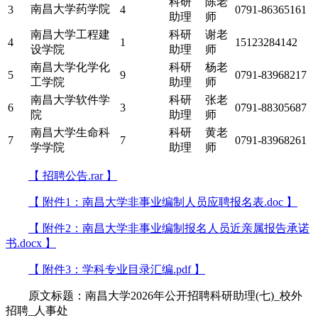
科研
陈老
南昌大学药学院
3
4
0791-86365161
助理
师
南昌大学工程建
科研
谢老
4
1
15123284142
设学院
助理
师
南昌大学化学化
科研
杨老
5
9
0791-83968217
工学院
助理
师
南昌大学软件学
科研
张老
6
3
0791-88305687
院
助理
师
南昌大学生命科
科研
黄老
7
7
0791-83968261
学学院
助理
师
【 招聘公告.rar 】
【 附件1：南昌大学非事业编制人员应聘报名表.doc 】
【 附件2：南昌大学非事业编制报名人员近亲属报告承诺
书.docx 】
【 附件3：学科专业目录汇编.pdf 】
原文标题：南昌大学2026年公开招聘科研助理(七)_校外
招聘_人事处