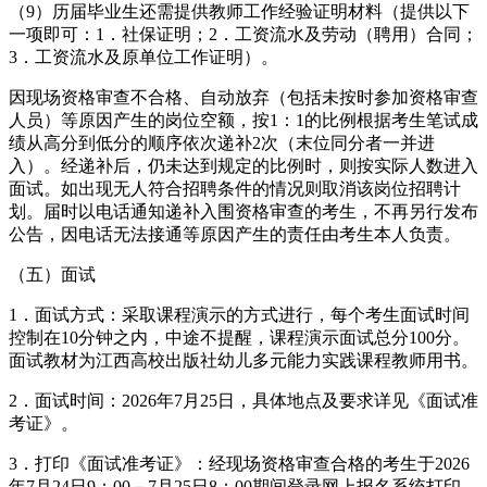
（9）历届毕业生还需提供教师工作经验证明材料（提供以下
一项即可：1．社保证明；2．工资流水及劳动（聘用）合同；
3．工资流水及原单位工作证明）。
因现场资格审查不合格、自动放弃（包括未按时参加资格审查
人员）等原因产生的岗位空额，按1：1的比例根据考生笔试成
绩从高分到低分的顺序依次递补2次（末位同分者一并进
入）。经递补后，仍未达到规定的比例时，则按实际人数进入
面试。如出现无人符合招聘条件的情况则取消该岗位招聘计
划。届时以电话通知递补入围资格审查的考生，不再另行发布
公告，因电话无法接通等原因产生的责任由考生本人负责。
（五）面试
1．面试方式：采取课程演示的方式进行，每个考生面试时间
控制在10分钟之内，中途不提醒，课程演示面试总分100分。
面试教材为江西高校出版社幼儿多元能力实践课程教师用书。
2．面试时间：2026年7月25日，具体地点及要求详见《面试准
考证》。
3．打印《面试准考证》：经现场资格审查合格的考生于2026
年7月24日9：00－7月25日8：00期间登录网上报名系统打印