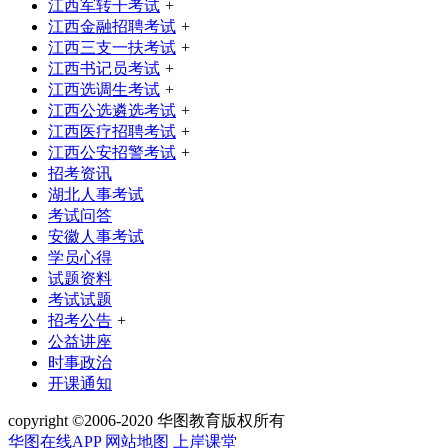
江西军转干考试
+
江西金融招聘考试
+
江西三支一扶考试
+
江西书记员考试
+
江西选调生考试
+
江西公选遴选考试
+
江西医疗招聘考试
+
江西公安招警考试
+
招考资讯
湖北人事考试
考试问答
安徽人事考试
学员心得
试题资料
考试试题
招考公告
+
公益讲座
时事政治
开课通知
copyright ©2006-2020 华图教育版权所有
华图在线APP
网站地图
上岸课堂