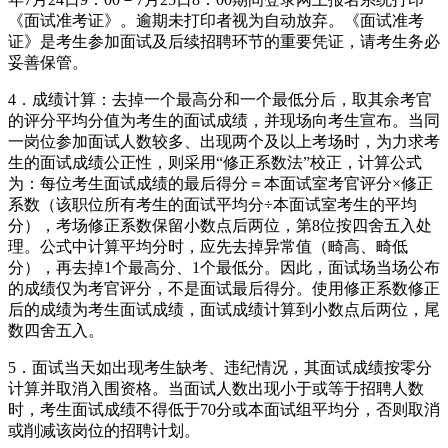
《面试准考证》。逾期未打印者视为自动放弃。《面试准考
证》是考生参加面试及后续招聘环节的重要凭证，请考生务必
妥善保管。
4．成绩计算：去掉一个最高分和一个最低分后，取其余考官
的评分平均分值为考生的面试成绩，并现场向考生宣布。当同
一岗位参加面试人数较多、出现两个及以上考场时，为力求考
生的面试成绩公正性，则采用“修正系数法”校正，计算公式
为：每位考生面试成绩的最后得分＝本面试室考官评分×修正
系数（该职位所有考生的面试平均分÷本面试室考生的平均
分），考场修正系数保留小数点后两位，第8位按四舍五入处
理。公式中计算平均分时，应先去掉异常值（畸高、畸低
分），再去掉1个最高分、1个最低分。因此，面试场当场公布
的成绩仅为考官评分，不是面试最后得分。使用修正系数修正
后的成绩为考生面试成绩，面试成绩计算到小数点后两位，尾
数四舍五入。
5．面试当天如出现考生缺考、违纪情况，其面试成绩按零分
计算并取消入围资格。当面试人数出现小于或等于招聘人数
时，考生面试成绩不得低于70分或本面试组平均分，否则取消
或削减该岗位的招聘计划。