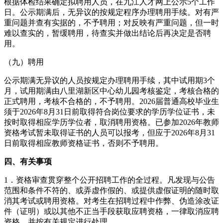
根据体检结果确定拟聘用人员，在九江人才网上公示5个工作
日。公示期满后，无异议的按规定程序办理聘用手续。对有严
重问题并查有实据的，不予聘用；对反映有严重问题，但一时
难以查实的，暂缓聘用，待查实并做出结论后再决定是否聘
用。
（九）聘用
公示期满无异议的人员按规定办理聘用手续，其中试用期3个
月，试用期满由八里湖新区中心幼儿园考核鉴定，考核合格的
正式聘用，考核不合格的，不予聘用。2026届普通高校毕业生
须于2026年8月31日前取得符合岗位要求的学历学位证书，未
按时取得相应学历学位者，取消聘用资格。已参加2026年教师
资格考试暂未取得证书的人员可以报考，但应于2026年8月31
日前取得相应教师资格证书，否则不予聘用。
四、有关事项
1．资格审查贯穿整个公开招聘工作的全过程。凡发现与公告
范围和条件不符的、或弄虚作假的、或提供虚假证明的随时取
消其考试或聘用资格。对考生在招聘过程中作弊、伪造涂改证
件（证明）或以其他不正当手段获取应聘资格，一律取消应聘
资格，并按有关规定进行处理。