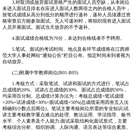
3.对取消或放弃面试资格产生的面试人员空缺，从本岗位
未进入面试且排名在应进入面试人数两倍之内的合格人员中，
按笔试成绩从高分到低分的顺序进行递补，递补人员须通过资
格审查后方能参加面试。无人可递补时，将组织现有进入面试
人员开展面试。面试当天放弃的不予递补。
4.面试成绩合格线为70分，未达到合格线者不予聘用。
5.笔试、面试的考试时间、地点及各环节成绩将在江西师
范大学人事处网站“通知公告”栏目公布。指定时间未到者视为
自动放弃。
(二)附属中学教师岗位(B01-B05)
1.考核方式：采取笔试、试讲和面试的方式进行，笔试占
总成绩的20%、试讲占总成绩的30%、面试占总成绩的50%，
均采用百分制。总成绩计算办法为：考核总成绩=笔试成绩
×20%+试讲成绩×30%+面试成绩×50%(总成绩采用四舍五入法
精确到小数点后两位)。笔试主要考核岗位所需的专业知识;试
讲主要考核教学重点难点的处理、教法运用、学法指导、板书
水平、个人素养及个人能力;面试采取结构化面试形式，主要
考核综合分析、组织协调、人际沟通、语言表达等综合素质。