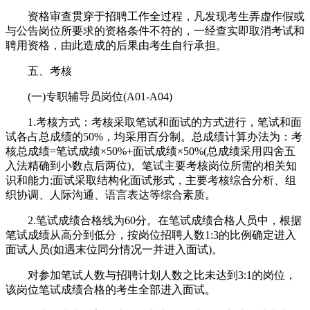
资格审查贯穿于招聘工作全过程，凡发现考生弄虚作假或
与公告岗位所要求的资格条件不符的，一经查实即取消考试和
聘用资格，由此造成的后果由考生自行承担。
五、考核
(一)专职辅导员岗位(A01-A04)
1.考核方式：考核采取笔试和面试的方式进行，笔试和面
试各占总成绩的50%，均采用百分制。总成绩计算办法为：考
核总成绩=笔试成绩×50%+面试成绩×50%(总成绩采用四舍五
入法精确到小数点后两位)。笔试主要考核岗位所需的相关知
识和能力;面试采取结构化面试形式，主要考核综合分析、组
织协调、人际沟通、语言表达等综合素质。
2.笔试成绩合格线为60分。在笔试成绩合格人员中，根据
笔试成绩从高分到低分，按岗位招聘人数1:3的比例确定进入
面试人员(如遇末位同分情况一并进入面试)。
对参加笔试人数与招聘计划人数之比未达到3:1的岗位，
该岗位笔试成绩合格的考生全部进入面试。