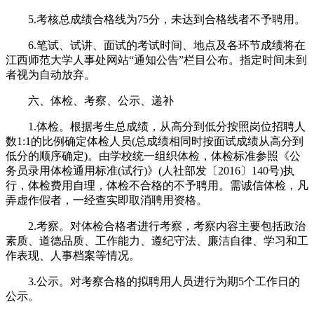
5.考核总成绩合格线为75分，未达到合格线者不予聘用。
6.笔试、试讲、面试的考试时间、地点及各环节成绩将在
江西师范大学人事处网站“通知公告”栏目公布。指定时间未到
者视为自动放弃。
六、体检、考察、公示、递补
1.体检。根据考生总成绩，从高分到低分按照岗位招聘人
数1:1的比例确定体检人员(总成绩相同时按面试成绩从高分到
低分的顺序确定)。由学校统一组织体检，体检标准参照《公
务员录用体检通用标准(试行)》(人社部发〔2016〕140号)执
行，体检费用自理，体检不合格的不予聘用。需诚信体检，凡
弄虚作假者，一经查实即取消聘用资格。
2.考察。对体检合格者进行考察，考察内容主要包括政治
素质、道德品质、工作能力、遵纪守法、廉洁自律、学习和工
作表现、人事档案等情况。
3.公示。对考察合格的拟聘用人员进行为期5个工作日的
公示。