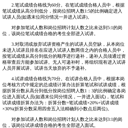
2.笔试成绩合格线为60分。在笔试成绩合格人员中，根据
笔试成绩从高分到低分，按岗位招聘人数1:5的比例确定进入
试讲人员(如遇末位同分情况一并进入试讲)。
对参加笔试人数和岗位招聘计划人数之比未达到5:1的岗
位，该岗位笔试成绩合格的考生全部进入试讲。
3.对取消或放弃试讲资格产生的试讲人员空缺，从本岗位
未进入试讲且排名在应进入试讲人数两倍之内的合格人员中，
按笔试成绩从高分到低分的顺序进行递补，递补人员须通过资
格审查后方能参加试讲。无人可递补时，将组织现有进入试讲
人员开展试讲。试讲当天放弃的不予递补。
4.试讲成绩合格线为70分。在试讲合格人员中，根据本岗
位考核方式中规定的总成绩计算办法折算笔试和试讲成绩，根
据折算分数从高分到低分按岗位招聘人数1：3的比例确定各岗
位进入面试人员(如遇末位同分情况，一并进入面试)，笔试和
试讲成绩折算办法为：折算分数=笔试成绩×20%+试讲成绩
×30%(折算分数采用四舍五入法精确到小数点后两位)。
对参加试讲人数和岗位招聘计划人数之比未达到3:1的岗
位，该岗位试讲成绩合格的考生全部进入面试。