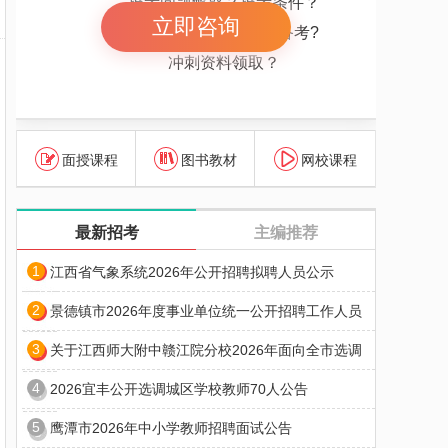
报考问题解惑？报考条件？
立即咨询
报考岗位解惑 怎么备考?
冲刺资料领取？
面授课程
图书教材
网校课程
最新招考
主编推荐
1
江西省气象系统2026年公开招聘拟聘人员公示
2
景德镇市2026年度事业单位统一公开招聘工作人员
3
关于江西师大附中赣江院分校2026年面向全市选调
4
2026宜丰公开选调城区学校教师70人公告
5
鹰潭市2026年中小学教师招聘面试公告