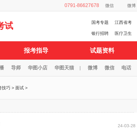
0791-86627678
微信
微博
国考专题
江西省考
考试
银行招聘
医疗卫生
报考指导
试题资料
播
导师
华图小店
华图天猫
|
微博
微信
电话
考技巧
>
面试
>
24-03-28