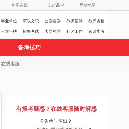
华图在线
上岸课堂
网站地图
事业单位
军队文职
公选遴选
教师招聘
教师资格
证
三支一扶
招警考试
大学村官
社区工作
选调生考
者
试
备考技巧
在线客服
有报考疑惑？在线客服随时解惑
公告啥时候出？