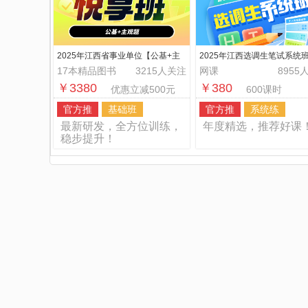
2025年江西省事业单位【公基+主
2025年江西选调生笔试系统
观题】悦享班
17本精品图书
3215人关注
网课
8955
￥3380
￥380
优惠立减500元
600课时
官方推
基础班
官方推
系统练
最新研发，全方位训练，
年度精选，推荐好课
稳步提升！