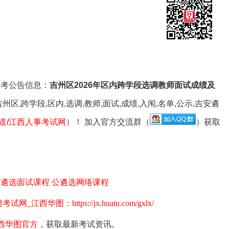
职位查询
专属客服答疑
关注公众号
招考公告信息：
吉州区2026年区内跨学段选调教师面试成绩及
州区,跨学段,区内,选调,教师,面试,成绩,入闱,名单,公示,吉安遴
道
/
江西人事考试网
）！ 加入官方交流群（
）获取
公遴选面试课程
公遴选网络课程
华图：https://jx.huatu.com/gxlx/
西华图官方
，获取最新考试资讯。