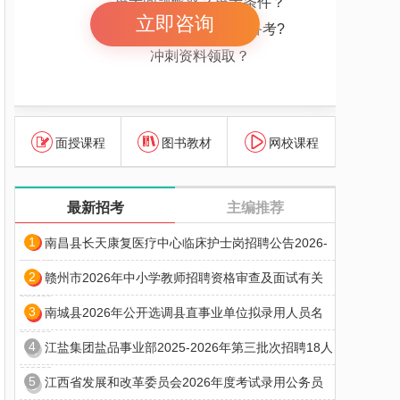
报考问题解惑？报考条件？
立即咨询
报考岗位解惑 怎么备考?
冲刺资料领取？
面授课程
图书教材
网校课程
最新招考
主编推荐
1
南昌县长天康复医疗中心临床护士岗招聘公告2026-
2
赣州市2026年中小学教师招聘资格审查及面试有关
3
南城县2026年公开选调县直事业单位拟录用人员名
4
江盐集团盐品事业部2025-2026年第三批次招聘18人
5
江西省发展和改革委员会2026年度考试录用公务员