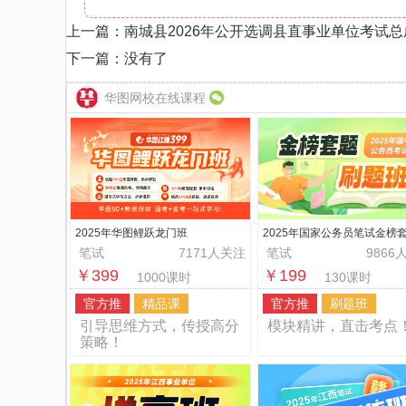
上一篇：
南城县2026年公开选调县直事业单位考试
下一篇：没有了
华图网校在线课程
2025年华图鲤跃龙门班
2025年国家公务员笔试金榜
题班
笔试
7171人关注
笔试
9866
￥399
￥199
1000课时
130课时
官方推
精品课
官方推
刷题班
引导思维方式，传授高分
模块精讲，直击考点
策略！