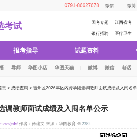
0791-86627678
微信
微博
国考专题
江西省考
选考试
银行招聘
医疗卫生
报考指导
试题资料
播
导师
华图小店
华图天猫
|
微博
微信
电话
信息
>
成绩查询
> 吉州区2026年区内跨学段选调教师面试成绩及入闱名单
段选调教师面试成绩及入闱名单公示
作者：傅建文 来源：华图教育
2382
atu.com/gxlx/