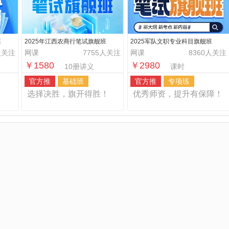
班
2025年江西农商行笔试旗舰班
2025军队文职专业科目旗舰班
人关注
网课
7755人关注
网课
8360人关注
￥1580
￥2980
10册讲义
课时
官方推
基础班
官方推
专项练
！
选择决胜，旗开得胜！
优秀师资，提升有保障！