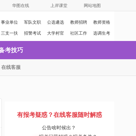
华图在线
上岸课堂
网站地图
事业单位
军队文职
公选遴选
教师招聘
教师资格
证
三支一扶
招警考试
大学村官
社区工作
选调生考
者
试
备考技巧
在线客服
有报考疑惑？在线客服随时解惑
公告啥时候出？