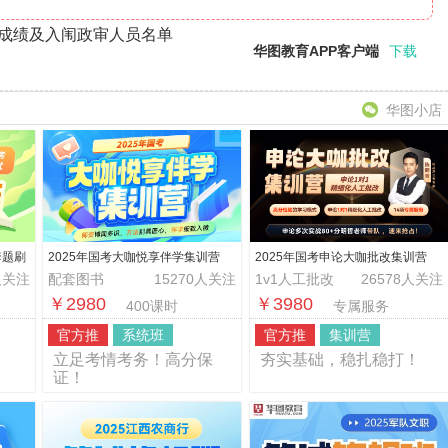
总成绩及入闱政审人员名单
华图教育APP客户端
下载
华图小店
套题刷
2025年国考大咖悦享伴学集训营
2025年国考申论大咖批改集训营
人关注
配套图书
15270人关注
1v1人工批改
26578人关注
￥2980
￥3980
400课时
专属服务
官方推
系统班
官方推
集训营
！
立足考情考务！高分保
夯实基础，稳扎稳打！
证！