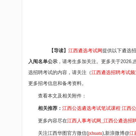
备考图书
备考网课
面授课程
疑问咨询
【导读】
江西遴选考试网
提供以下遴选
入闱名单公示
，请考生多加关注。更多关于2026,吉
选招聘考试的内容，请关注（
江西遴选招聘考试频
更多招考信息和备考资料。
查看本文及相关附件：
相关推荐：
江西公选遴选考试笔试课程
江西
更多内容尽在
江西人事考试网_江西公遴选招聘考试网_江西
关注江西华图官方微信(
jxhuatu
),新浪微博@
江