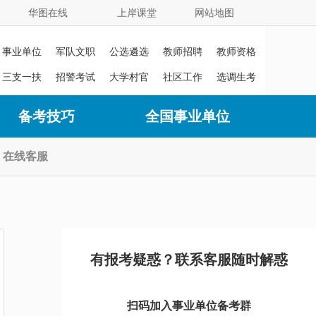
华图在线
上岸课堂
网站地图
事业单位
军队文职
公选遴选
教师招聘
教师资格
证
三支一扶
招警考试
大学村官
社区工作
选调生考
者
试
备考技巧
全国事业单位
在线客服
有报考疑惑？联系客服随时解惑
扫码加入事业单位备考群