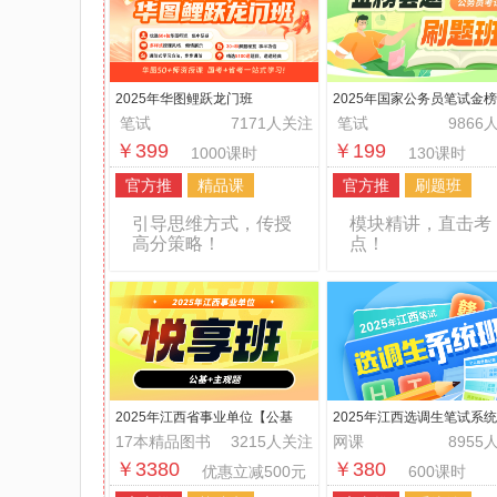
2025年华图鲤跃龙门班
2025年国家公务员笔试金
刷题班
笔试
7171人关注
笔试
9866
￥399
￥199
1000课时
130课时
官方推
精品课
官方推
刷题班
引导思维方式，传授
模块精讲，直击考
高分策略！
点！
2025年江西省事业单位【公基
2025年江西选调生笔试系
+主观题】悦享班
17本精品图书
3215人关注
网课
8955
￥3380
￥380
优惠立减500元
600课时