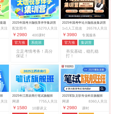
榜套题
2025年国考大咖悦享伴学集训营
2025年国考申论大咖批改集训营
人关注
配套图书
15270人关注
1v1人工批改
26578人关注
￥2980
￥3980
400课时
专属服务
官方推
系统班
官方推
集训营
立足考情考务！高分
夯实基础，稳扎稳
保证！
打！
统班
2025年江西农商行笔试旗舰班
2025军队文职专业科目旗舰班
人关注
网课
7755人关注
网课
8360人关注
￥1580
￥2980
10册讲义
课时