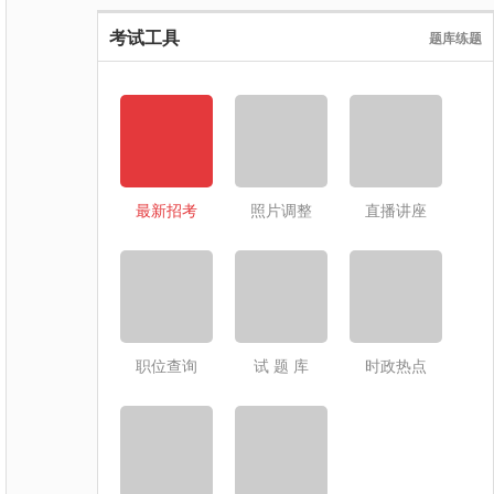
考试工具
题库练题
最新招考
照片调整
直播讲座
职位查询
试 题 库
时政热点