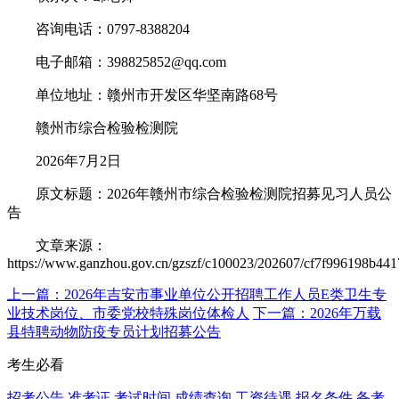
咨询电话：0797-8388204
电子邮箱：398825852@qq.com
单位地址：赣州市开发区华坚南路68号
赣州市综合检验检测院
2026年7月2日
原文标题：2026年赣州市综合检验检测院招募见习人员公
告
文章来源：
https://www.ganzhou.gov.cn/gzszf/c100023/202607/cf7f996198b44
上一篇：2026年吉安市事业单位公开招聘工作人员E类卫生专
业技术岗位、市委党校特殊岗位体检人
下一篇：2026年万载
县特聘动物防疫专员计划招募公告
考生必看
招考公告
准考证
考试时间
成绩查询
工资待遇
报名条件
备考