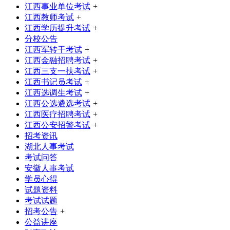
江西事业单位考试
+
江西教师考试
+
江西学历提升考试
+
分校公告
江西军转干考试
+
江西金融招聘考试
+
江西三支一扶考试
+
江西书记员考试
+
江西选调生考试
+
江西公选遴选考试
+
江西医疗招聘考试
+
江西公安招警考试
+
招考资讯
湖北人事考试
考试问答
安徽人事考试
学员心得
试题资料
考试试题
招考公告
+
公益讲座