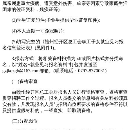
属亲属患重大疾病、遭受意外伤害、单亲等因素导致家庭生活
困难的佐证资料，残疾证等);
(3)学生证复印件(毕业生提供毕业证复印件);
(4)本人近期一寸免冠照片;
(5)填写完整的《赣州经开区总工会职工子女就业见习报
名信息登记表》(见附件1)。
3.报名方式：将相关资料扫描为pdf或图片格式并分类命
名，以“姓名+就业见习报名资料”打包并发送至
gzjkqzgh@163.com邮箱。(联系电话：0797-8370031)
(二)资格审查
由赣州经开区总工会对报名人员进行资格审查，资格审查
贯穿招聘工作全过程。报名人员提交的信息和有关材料必须真
实有效，凡发现报名人员与招聘岗位所要求的资格条件不符以
及提供虚假材料的，一经查实，即取消资格。
(三)分配岗位