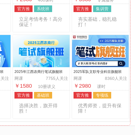
400课时
专属服务
官方推
系统班
官方推
集训营
立足考情考务！高分
夯实基础，稳扎稳
保证！
打！
统班
2025年江西农商行笔试旗舰班
2025军队文职专业科目旗舰班
人关注
网课
7755人关注
网课
8360人关注
￥1580
￥2980
10册讲义
课时
官方推
基础班
官方推
专项练
选择决胜，旗开得
优秀师资，提升有保
胜！
障！