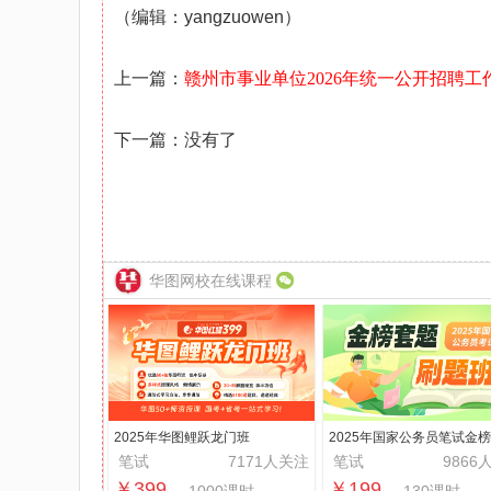
（编辑：yangzuowen）
上一篇：
赣州市事业单位2026年统一公开招聘
下一篇：没有了
华图网校在线课程
2025年华图鲤跃龙门班
2025年国家公务员笔试金
刷题班
笔试
7171人关注
笔试
9866
￥399
￥199