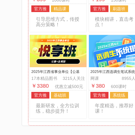
1000课时
130课时
官方推
精品课
官方推
刷题班
引导思维方式，传授
模块精讲，直击考
高分策略！
点！
2025年江西省事业单位【公基
2025年江西选调生笔试系
+主观题】悦享班
17本精品图书
3215人关注
网课
8955
￥3380
￥380
优惠立减500元
600课时
官方推
基础班
官方推
系统练
最新研发，全方位训
年度精选，推荐好
练，稳步提升！
课！