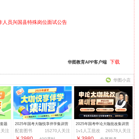
工作人员兴国县特殊岗位面试公告
下载
华图教育APP客户端
华图小店
榜套题
2025年国考大咖悦享伴学集训营
2025年国考申论大咖批改集训营
人关注
配套图书
15270人关注
1v1人工批改
26578人关注
￥2980
￥3980