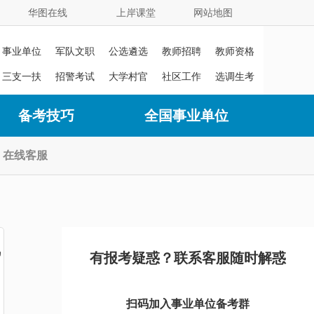
华图在线
上岸课堂
网站地图
事业单位
军队文职
公选遴选
教师招聘
教师资格
证
三支一扶
招警考试
大学村官
社区工作
选调生考
者
试
备考技巧
全国事业单位
在线客服
线
有报考疑惑？联系客服随时解惑
扫码加入事业单位备考群