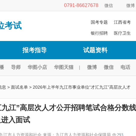
0791-86627678
微信
微博
国考专题
江西省考
位考试
银行招聘
医疗卫生
报考指导
试题资料
播
导师
华图小店
华图天猫
|
微博
微信
电话
信息
>
面试名单
> 2026年上半年九江市事业单位“才汇九江”高层次人才
才汇九江”高层次人才公开招聘笔试合格分数
及进入面试
九江市人力资源和社会 来源：九江市人力资源和社会保障局
293