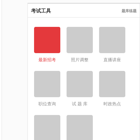
考试工具
题库练题
最新招考
照片调整
直播讲座
职位查询
试 题 库
时政热点