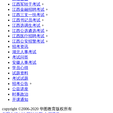
江西军转干考试
+
江西金融招聘考试
+
江西三支一扶考试
+
江西书记员考试
+
江西选调生考试
+
江西公选遴选考试
+
江西医疗招聘考试
+
江西公安招警考试
+
招考资讯
湖北人事考试
考试问答
安徽人事考试
学员心得
试题资料
考试试题
招考公告
+
公益讲座
时事政治
开课通知
copyright ©2006-2020 华图教育版权所有