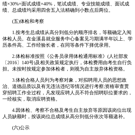
绩×30%+面试成绩×40%，笔试成绩、专业技能成绩、面试成
绩、总成绩均采用四舍五入法精确到小数点后两位。
(五)体检和考察
1.按考生总成绩从高分到低分的顺序排名，等额确定入闱
体检人员。在金溪县就业服务中心备案见习期满半年以上、学
历条件高、工作经验长者，在同等条件下择优录用。
2.体检标准按照《公务员录用体检通用标准》(人社部发
〔2016〕140号)及相关政策规定执行，体检费用由考生自行负
担。未按时按规定参加体检者，则视为自主放弃体检资格。
3.体检合格人员列为考察对象，对拟聘用人员的思想政
治、道德品质以及有无违法违纪等情况进行考察;资格审查贯
穿招聘工作全过程，凡发现应聘人员不符合招聘职位要求的，
一经核实，取消应聘资格。
4.因体检、考察不合格及考生自主放弃等原因该岗位出现
人员缺额时，按该岗位总成绩从高分到低分依次等额递补。
(六)公示