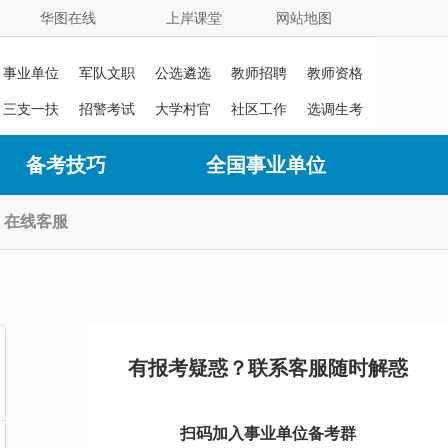
华图在线
上岸课堂
网站地图
事业单位
军队文职
公选遴选
教师招聘
教师资格
证
三支一扶
招警考试
大学村官
社区工作
选调生考
者
试
备考技巧
全国事业单位
在线客服
有报考疑惑？联系客服随时解惑
扫码加入事业单位备考群