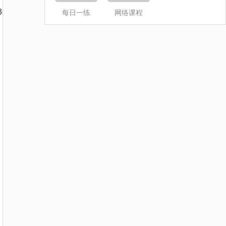
c&sharer_shareinfo_first=3335520f5f17bb88e87c769ed709b8
每日一练
网络课程