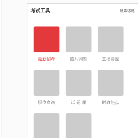
考试工具
题库练题
最新招考
照片调整
直播讲座
职位查询
试 题 库
时政热点