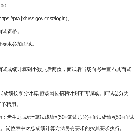
00
jxhrss.gov.cn/#/login)。
面试资格。
证要求参加面试。
面试成绩计算到小数点后两位，面试后当场向考生宣布其面试
试成绩按零分计算,但该岗位招聘计划不再调减。面试总分为
不予聘用。
生总成绩=笔试成绩×(50÷笔试总分)+面试成绩×(50÷面试
位。岗位表中对总成绩计算方法另有要求的按其要求执行。