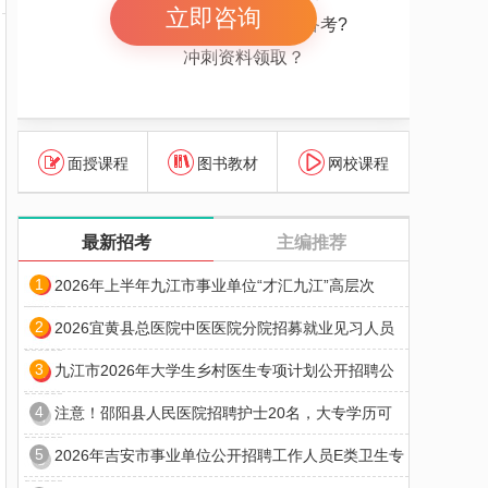
立即咨询
报考岗位解惑 怎么备考?
冲刺资料领取？
面授课程
图书教材
网校课程
最新招考
主编推荐
1
2026年上半年九江市事业单位“才汇九江”高层次
2
2026宜黄县总医院中医医院分院招募就业见习人员
3
九江市2026年大学生乡村医生专项计划公开招聘公
4
注意！邵阳县人民医院招聘护士20名，大专学历可
5
2026年吉安市事业单位公开招聘工作人员E类卫生专