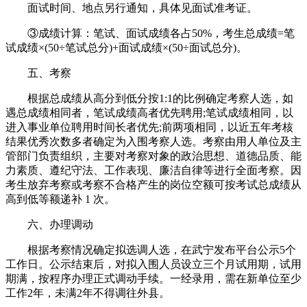
面试时间、地点另行通知，具体见面试准考证。
③成绩计算：笔试、面试成绩各占50%，考生总成绩=笔
试成绩×(50÷笔试总分)+面试成绩×(50÷面试总分)。
五、考察
根据总成绩从高分到低分按1:1的比例确定考察人选，如
遇总成绩相同者，笔试成绩高者优先聘用;笔试成绩相同，以
进入事业单位聘用时间长者优先;前两项相同，以近五年考核
结果优秀次数多者确定为入围考察人选。考察由用人单位及主
管部门负责组织，主要对考察对象的政治思想、道德品质、能
力素质、遵纪守法、工作表现、廉洁自律等进行全面考察。因
考生放弃考察或考察不合格产生的岗位空额可按考试总成绩从
高到低等额递补 1 次。
六、办理调动
根据考察情况确定拟选调人选，在武宁发布平台公示5个
工作日。公示结束后，对拟入围人员设立三个月试用期，试用
期满，按程序办理正式调动手续。一经录用，需在新单位至少
工作2年，未满2年不得调往外县。