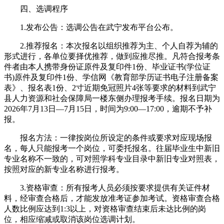
四、选调程序
1.发布公告：选调公告在武宁发布平台公布。
2.推荐报名：本次报名以组织推荐为主、个人自荐为辅的
形式进行，各单位要择优推荐，做到应推尽推。凡符合报考条
件者由本人携带身份证原件及复印件1份、毕业证书(学位证
书)原件及复印件1份、学信网《教育部学历证书电子注册备案
表》、报名表1份、2寸近期免冠照片4张等要求的材料到武宁
县人力资源和社会保障局一楼东侧办理报考手续。报名日期为
2026年7月13日—7月15日，时间为9:00—17:00，逾期不予补
报。
报名方法：一律按岗位所设定的条件或要求对应现场报
名，每人只能报考一个岗位，可委托报名。往届毕业生中新旧
专业名称不一致的，可对照学科专业目录中新旧专业对照表，
按照对应的新专业名称进行报考。
3.资格审查：所有报考人员必须按要求提供有关证件材
料，经审查合格后，才能发放准考证参加考试。资格审查合格
人数比例应达到1:3以上，对资格审查结束后未达比例的岗
位，相应缩减或取消该岗位选调计划。