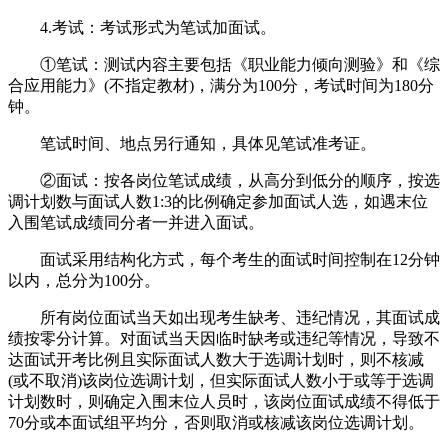
4.考试：考试形式为笔试加面试。
①笔试：测试内容主要包括《职业能力倾向测验》和《综
合应用能力》(不指定教材)，满分为100分，考试时间为180分
钟。
笔试时间、地点另行通知，具体见笔试准考证。
②面试：按各岗位笔试成绩，从高分到低分的顺序，按选
调计划数与面试人数1:3的比例确定参加面试人选，如遇末位
入围笔试成绩同分者一并进入面试。
面试采用结构化方式，每个考生的面试时间控制在12分钟
以内，总分为100分。
所有岗位面试当天如出现考生缺考、违纪情况，其面试成
绩按零分计算。对面试当天因临时缺考或违纪等情况，导致不
达面试开考比例且实际面试人数大于选调计划时，则不核减
(或不取消)该岗位选调计划，但实际面试人数小于或等于选调
计划数时，则确定入围末位人员时，该岗位面试成绩不得低于
70分或本面试组平均分，否则取消或核减该岗位选调计划。